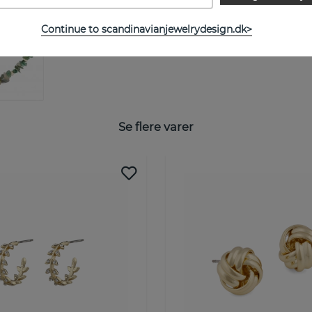
Continue to scandinavianjewelrydesign.dk>
Se flere varer