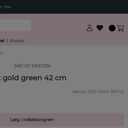
n 1914
0
let
Brands
cm
SNÖ OF SWEDEN
k gold green 42 cm
Varenr:
1274-0342-397-42
Læg i indkøbsvognen