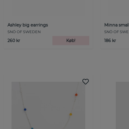
Ashley big earrings
Minna small
SNÖ OF SWEDEN
SNÖ OF SW
260 kr
Køb!
186 kr