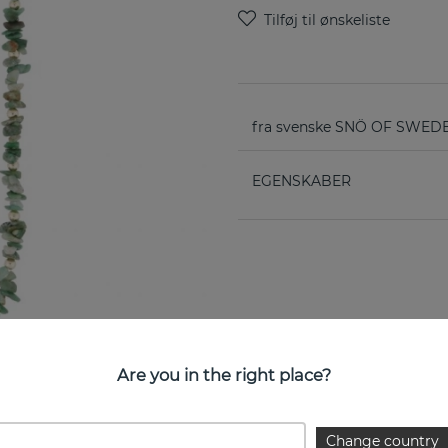
fra svenske SNÖ OF SWED
EGENSKABER
Are you in the right place?
Change country