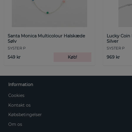
Santa Monica Multicolour Halskæde
Lucky Coin
Sølv
Silver
SYSTER P
SYSTER P
549 kr
Køb!
969 kr
Information
Cookies
Kontakt os
Købsbetingelser
Om os