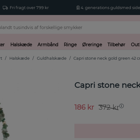
Fri fragt over 799 kr
4. generations guldsmed side
er
Halskæde
Armbånd
Ringe
Øreringe
Tilbehør
Out
rt
Halskæde
Guldhalskæde
Capri stone neck gold green 42 
Capri stone nec
186
kr
372
kr