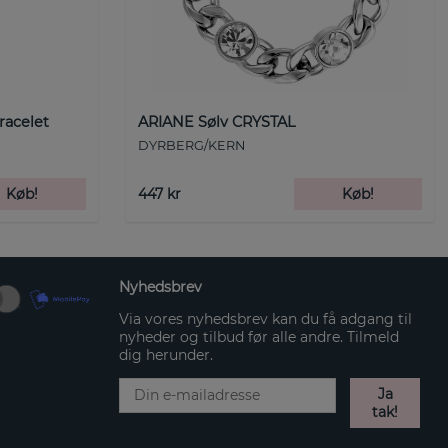
racelet
ARIANE Sølv CRYSTAL
DYRBERG/KERN
Køb!
447 kr
Køb!
Nyhedsbrev
Via vores nyhedsbrev kan du få adgang til
nyheder og tilbud før alle andre. Tilmeld
dig herunder.
Ja
tak!