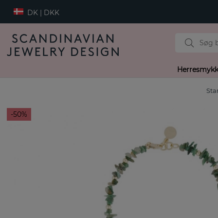
DK | DKK
Herresmykk
Sta
50