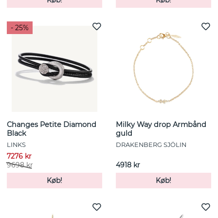
- 25%
Changes Petite Diamond
Milky Way drop Armbånd
Black
guld
LINKS
DRAKENBERG SJÖLIN
7276 kr
9698 kr
4918 kr
Køb!
Køb!