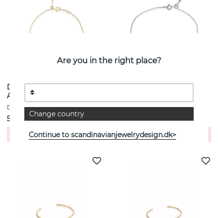
Are you in the right place?
Diamond Sky drop
Diamond Sky drop
Armbånd guld
Armbånd Sølv
DRAKENBERG SJÖLIN
DRAKENBERG SJÖLIN
Change country
5000 kr
3806 kr
Køb!
Køb!
Continue to scandinavianjewelrydesign.dk>