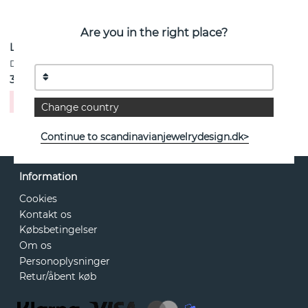
Are you in the right place?
Love bubble studs Guld
DRAKENBERG SJÖLIN
3201 kr
Køb!
Change country
Continue to scandinavianjewelrydesign.dk>
Information
Cookies
Kontakt os
Købsbetingelser
Om os
Personoplysninger
Retur/åbent køb