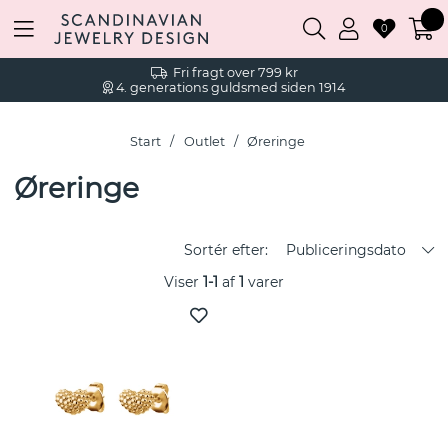
0
Fri fragt over 799 kr
4. generations guldsmed siden 1914
Start
Outlet
Øreringe
Øreringe
Sortér efter:
Publiceringsdato
Viser
1-1
af
1
varer