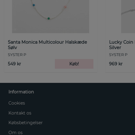
Santa Monica Multicolour Halskæde
Lucky Coin
Sølv
Silver
SYSTER P
SYSTER P
549 kr
Køb!
969 kr
Information
Cookies
Kontakt os
Købsbetingelser
Om os