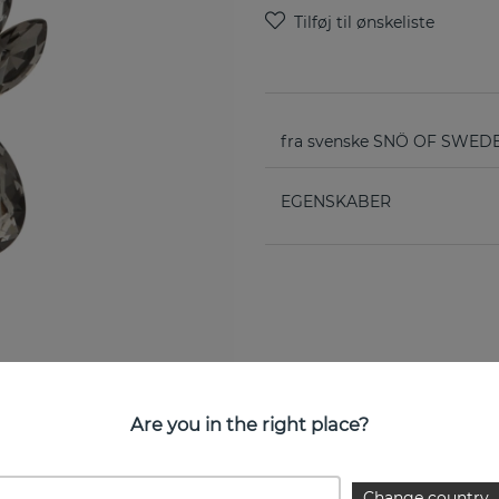
fra svenske SNÖ OF SWED
EGENSKABER
Are you in the right place?
Change country