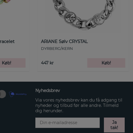
racelet
ARIANE Sølv CRYSTAL
DYRBERG/KERN
Køb!
447 kr
Køb!
Nyhedsbrev
Via vores nyhedsbrev kan du få adgang til
nyheder og tilbud før alle andre. Tilmeld
dig herunder.
Ja
tak!