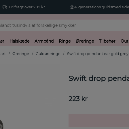
Fri fragt over 799 kr
4. generations guldsmed side
er
Halskæde
Armbånd
Ringe
Øreringe
Tilbehør
Out
tart
Øreringe
Guldøreringe
Swift drop pendant ear gold grey
Swift drop penda
223
kr