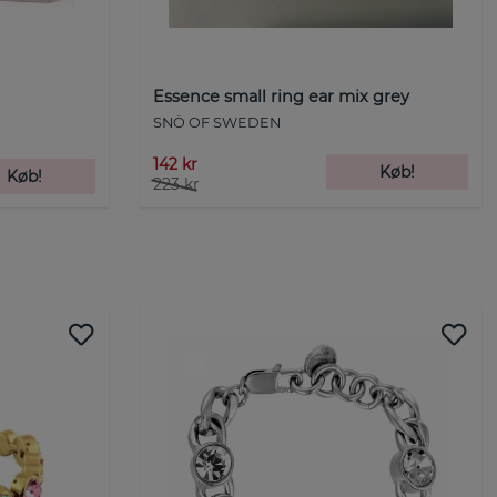
Essence small ring ear mix grey
SNÖ OF SWEDEN
142 kr
Køb!
Køb!
223 kr