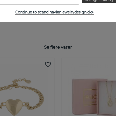
Continue to scandinavianjewelrydesign.dk>
Se flere varer