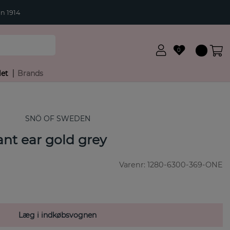
n 1914
0
let
Brands
SNÖ OF SWEDEN
nt ear gold grey
Varenr:
1280-6300-369-ONE
Læg i indkøbsvognen