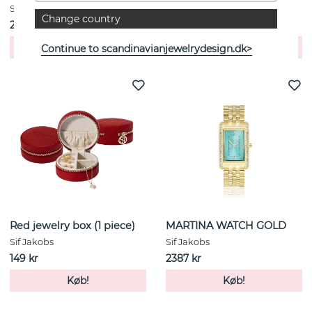
Sif Jakobs
Sif Jakobs
Change country
2649 kr
149 kr
Køb!
Køb!
Continue to scandinavianjewelrydesign.dk>
Red jewelry box (1 piece)
MARTINA WATCH GOLD
Sif Jakobs
Sif Jakobs
149 kr
2387 kr
Køb!
Køb!