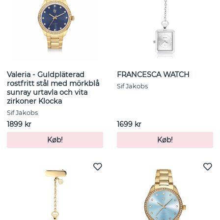
Valeria - Guldpläterad
FRANCESCA WATCH
rostfritt stål med mörkblå
Sif Jakobs
sunray urtavla och vita
zirkoner Klocka
Sif Jakobs
1899 kr
1699 kr
Køb!
Køb!