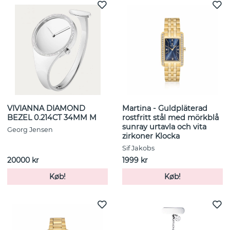
VIVIANNA DIAMOND
Martina - Guldpläterad
BEZEL 0.214CT 34MM M
rostfritt stål med mörkblå
sunray urtavla och vita
Georg Jensen
zirkoner Klocka
Sif Jakobs
20000 kr
1999 kr
Køb!
Køb!