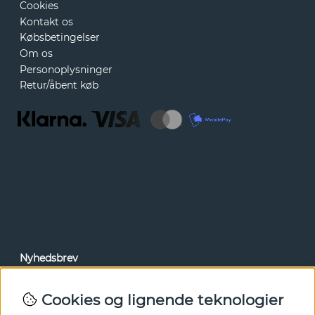
Cookies
Kontakt os
Købsbetingelser
Om os
Personoplysninger
Retur/åbent køb
Nyhedsbrev
Via vores nyhedsbrev kan du få adgang til nyheder og
tilbud før alle andre. Tilmeld dig herunder.
Cookies og lignende teknologier