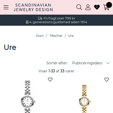
0
Fri fragt over 799 kr
4. generations guldsmed siden 1914
Start
Tilbehør
Ure
Ure
Sortér efter:
Publiceringsdato
Viser
1-33
af
33
varer