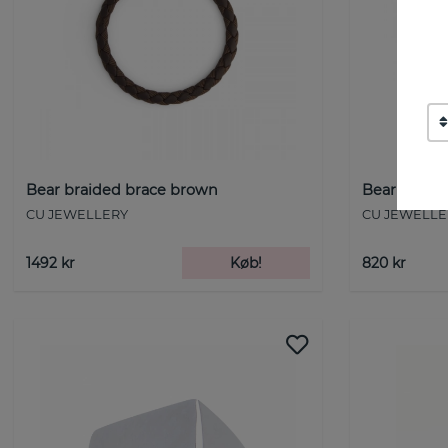
Bear braided brace brown
Bear Crushe
CU JEWELLERY
CU JEWELLE
1492 kr
Køb!
820 kr