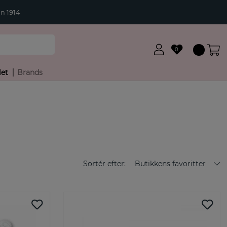
n 1914
0
let
Brands
Sortér efter:
Butikkens favoritter