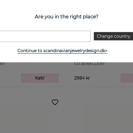
Are you in the right place?
Change country
Continue to scandinavianjewelrydesign.dk>
d Ring Sølv 19
Bear curb big brace Sølv
RY
CU JEWELLERY
Køb!
2984 kr