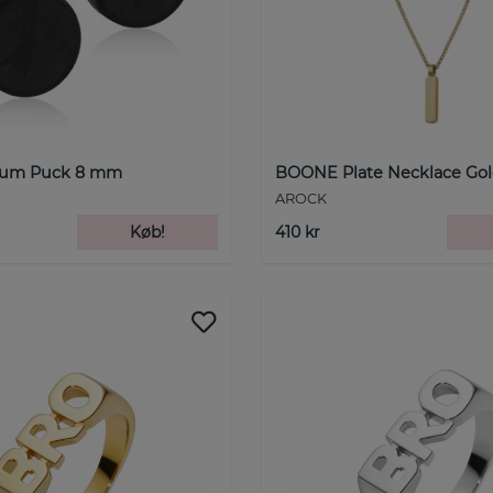
nium Puck 8 mm
BOONE Plate Necklace Go
AROCK
Køb!
410 kr