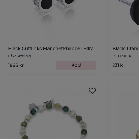
Black Cufflinks Manchetknapper Sølv
Black Tita
Efva Attling
BLOMDAHL
1866 kr
Køb!
231 kr