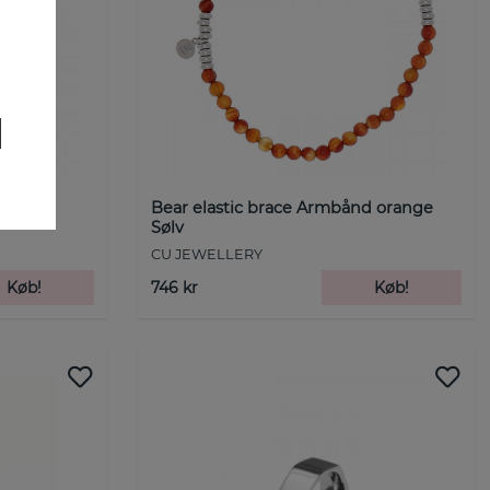
Bear elastic brace Armbånd orange
Sølv
CU JEWELLERY
Køb!
746 kr
Køb!