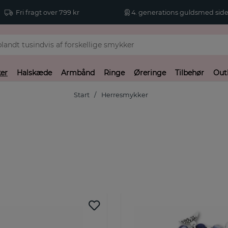
Fri fragt over 799 kr
4. generations guldsmed side
er
Halskæde
Armbånd
Ringe
Øreringe
Tilbehør
Out
Start
Herresmykker