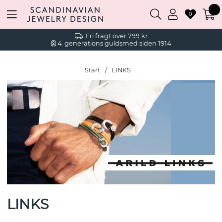
0
Fri fragt over 799 kr
4. generations guldsmed siden 1914
Start
LINKS
LINKS