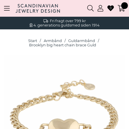
0
Fri fragt over 799 kr
4. generations guldsmed siden 1914
Start
Armbånd
Guldarmbånd
Brooklyn big heart chain brace Guld