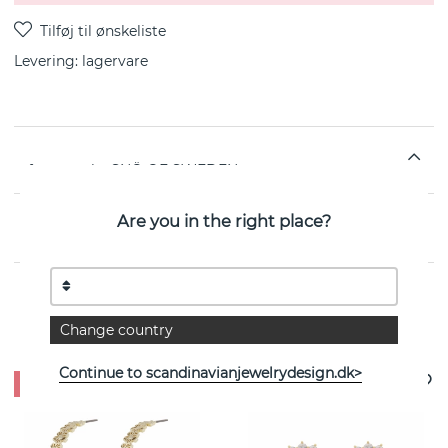
Levering:
lagervare
fra svenske SNÖ OF SWEDEN
Are you in the right place?
EGENSKABER
Se flere varer
Change country
Continue to scandinavianjewelrydesign.dk>
- 25%