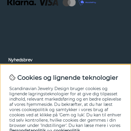
Nyhedsbrev
Via vores nyhedsbrev kan du få adgang til nyheder og
tilbud før alle andre. Tilmeld dig herunder.
Cookies og lignende teknologier
Ja tak!
Scandinavian Jewelry Design bruger cookies og
lignende lagringsteknologier for at give dig tilpasset
indhold, relevant markedsføring og en bedre oplevelse
af vores hjemmeside. Du bekræfter, at du har læst
vores cookiepolitik og samtykker i vores brug af
cookies ved at klikke på 'Gem og luk'. Du kan til enhver
tid selv kontrollere, hvilke cookies der gemmes i din
browser under 'Indstillinger'. Du kan læse mere i vores
Persondatapolitik
og
cookiepolitik
.