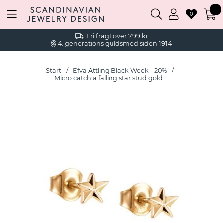
0
Fri fragt over 799 kr
4. generations guldsmed siden 1914
Start
Efva Attling Black Week - 20%
Micro catch a falling star stud gold