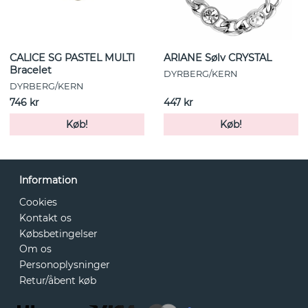
CALICE SG PASTEL MULTI
ARIANE Sølv CRYSTAL
Bracelet
DYRBERG/KERN
DYRBERG/KERN
746 kr
447 kr
Køb!
Køb!
Information
Cookies
Kontakt os
Købsbetingelser
Om os
Personoplysninger
Retur/åbent køb