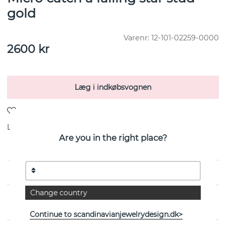
gold
Varenr:
12-101-02259-0000
2600
kr
Læg i indkøbsvognen
Levering:
lagervare
Are you in the right place?
Change country
EGENSKABER
Continue to scandinavianjewelrydesign.dk>