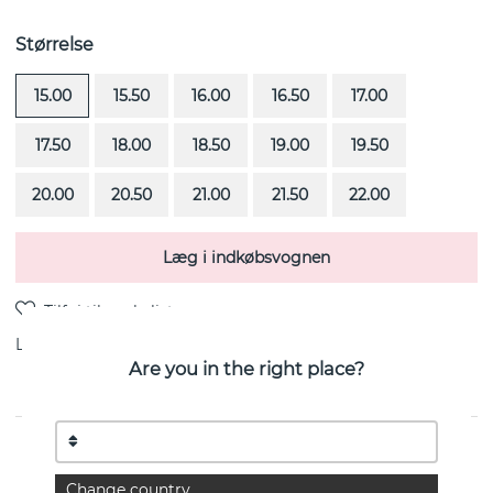
Størrelse
15.00
15.50
16.00
16.50
17.00
17.50
18.00
18.50
19.00
19.50
20.00
20.50
21.00
21.50
22.00
Læg i indkøbsvognen
Levering:
Bestillingsvare 4-6 uger
Are you in the right place?
Baguette Wedding er en diamantring (0.60 ct) i 18k
guld fra svenske Efva Attling
Change country