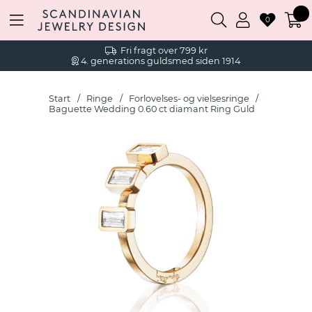
0
Fri fragt over 799 kr
4. generations guldsmed siden 1914
Start
Ringe
Forlovelses- og vielsesringe
Baguette Wedding 0.60 ct diamant Ring Guld