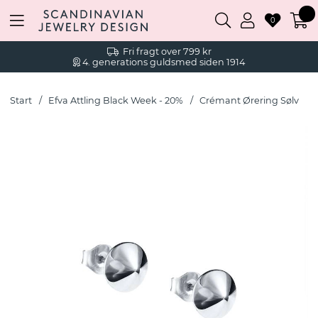
0
Fri fragt over 799 kr
4. generations guldsmed siden 1914
Start
Efva Attling Black Week - 20%
Crémant Ørering Sølv