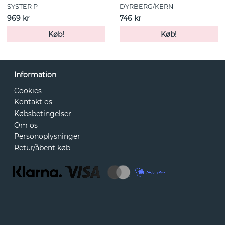
SYSTER P
DYRBERG/KERN
969 kr
746 kr
Køb!
Køb!
Information
Cookies
Kontakt os
Købsbetingelser
Om os
Personoplysninger
Retur/åbent køb