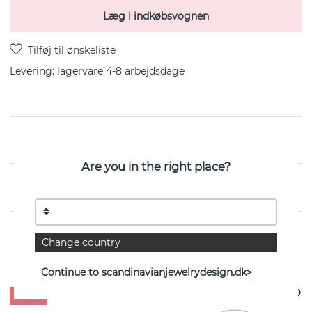
Læg i indkøbsvognen
Levering:
lagervare 4-8 arbejdsdage
Crémant Ørering Sterlingsølv fra svenske Efva Attling
Are you in the right place?
EGENSKABER
Change country
Se flere varer
Continue to scandinavianjewelrydesign.dk>
- 20%