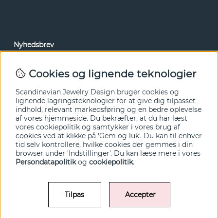
Nyhedsbrev
Via vores nyhedsbrev kan du få adgang til nyheder og
tilbud før alle andre. Tilmeld dig herunder.
Cookies og lignende teknologier
Ja tak!
Scandinavian Jewelry Design bruger cookies og
lignende lagringsteknologier for at give dig tilpasset
indhold, relevant markedsføring og en bedre oplevelse
af vores hjemmeside. Du bekræfter, at du har læst
vores cookiepolitik og samtykker i vores brug af
cookies ved at klikke på 'Gem og luk'. Du kan til enhver
tid selv kontrollere, hvilke cookies der gemmes i din
browser under 'Indstillinger'. Du kan læse mere i vores
Persondatapolitik
og
cookiepolitik
.
Tilpas
Accepter
© SCANDINAVIAN JEWELRY DESIGN / SJD of Sweden AB 2022