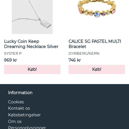
Lucky Coin Keep
CALICE SG PASTEL MULTI
Dreaming Necklace Silver
Bracelet
SYSTER P
DYRBERG/KERN
969 kr
746 kr
Køb!
Køb!
Information
Cookies
Kontakt os
Købsbetingelser
Om os
Personoplysninger