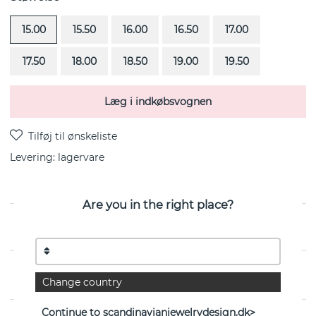
15.00
15.50
16.00
16.50
17.00
17.50
18.00
18.50
19.00
19.50
Læg i indkøbsvognen
Levering:
lagervare
Are you in the right place?
Violet er en ring i sterlingsølv fra svenske Efva Attling
EGENSKABER
Change country
Continue to scandinavianjewelrydesign.dk>