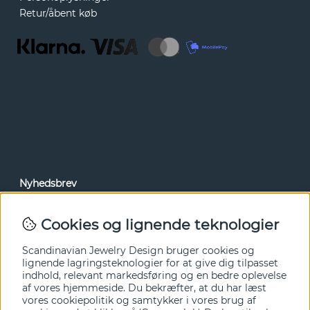
Retur/åbent køb
Nyhedsbrev
Via vores nyhedsbrev kan du få adgang til nyheder og
tilbud før alle andre. Tilmeld dig herunder.
Cookies og lignende teknologier
Ja tak!
Scandinavian Jewelry Design bruger cookies og
lignende lagringsteknologier for at give dig tilpasset
indhold, relevant markedsføring og en bedre oplevelse
af vores hjemmeside. Du bekræfter, at du har læst
vores cookiepolitik og samtykker i vores brug af