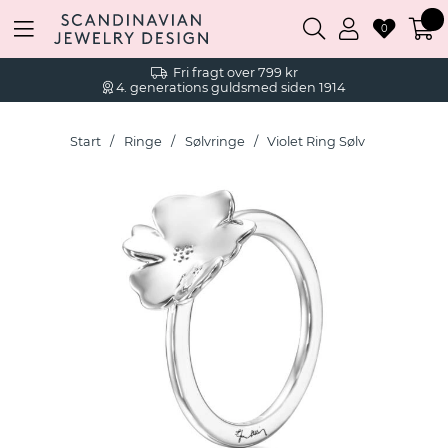
0
Fri fragt over 799 kr
4. generations guldsmed siden 1914
Start
Ringe
Sølvringe
Violet Ring Sølv