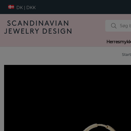
DK | DKK
Herresmykk
Star