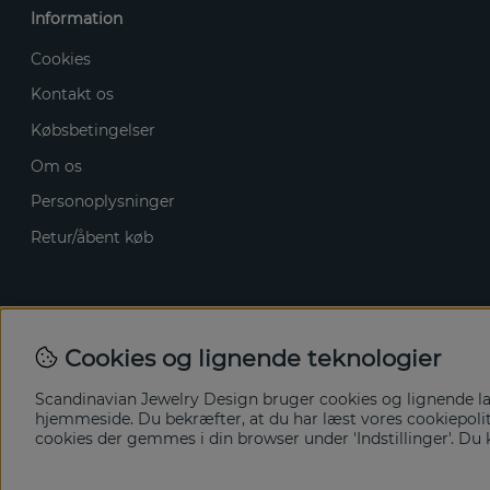
Information
Cookies
Kontakt os
Købsbetingelser
Om os
Personoplysninger
Retur/åbent køb
Cookies og lignende teknologier
Scandinavian Jewelry Design bruger cookies og lignende lag
hjemmeside. Du bekræfter, at du har læst vores cookiepolitik
cookies der gemmes i din browser under 'Indstillinger'. Du