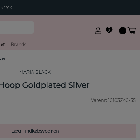
n 1914
0
let
Brands
ver
MARIA BLACK
oop Goldplated Silver
Varenr:
101032YG-35
Læg i indkøbsvognen