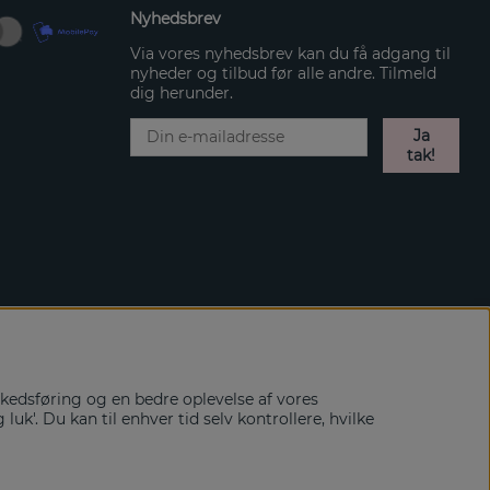
Nyhedsbrev
Via vores nyhedsbrev kan du få adgang til
nyheder og tilbud før alle andre. Tilmeld
dig herunder.
Ja
tak!
rkedsføring og en bedre oplevelse af vores
k'. Du kan til enhver tid selv kontrollere, hvilke