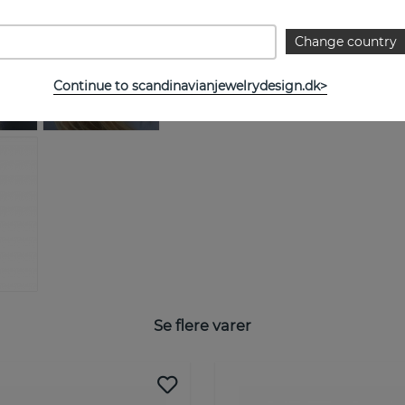
Change country
Continue to scandinavianjewelrydesign.dk>
Se flere varer