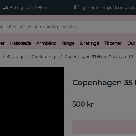
Fri fragt over 799 kr
4. generations guldsmed side
er
Halskæde
Armbånd
Ringe
Øreringe
Tilbehør
Out
t
Øreringe
Guldøreringe
Copenhagen 35 Hoop Goldplated Sil
Copenhagen 35 H
500
kr