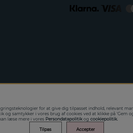
ringsteknologier for at give dig tilpasset indhold, relevant ma
 og samtykker i vores brug af cookies ved at klikke på 'Gem og lu
 kan læse mere i vores
Persondatapolitik
og
cookiepolitik
.
Tilpas
Accepter