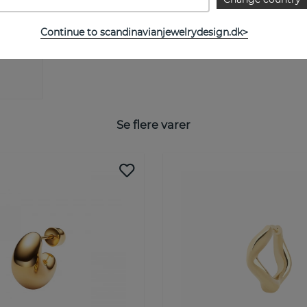
Continue to scandinavianjewelrydesign.dk>
Se flere varer