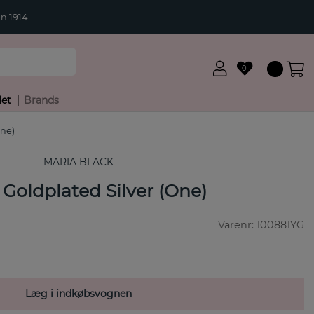
n 1914
0
let
Brands
One)
MARIA BLACK
Goldplated Silver (One)
Varenr:
100881YG
Læg i indkøbsvognen