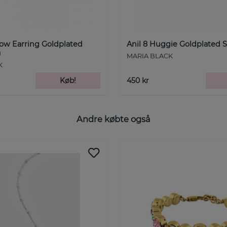
low Earring Goldplated
Anil 8 Huggie Goldplated S
)
MARIA BLACK
K
Køb!
450 kr
Andre købte også