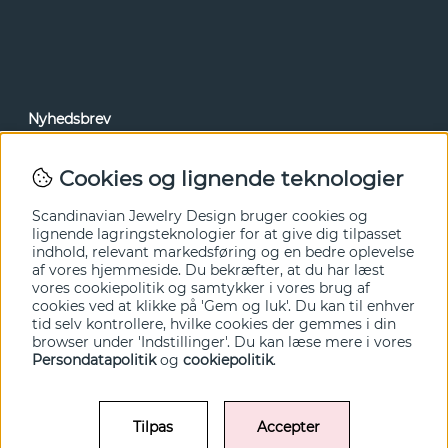
Nyhedsbrev
Via vores nyhedsbrev kan du få adgang til nyheder og
tilbud før alle andre. Tilmeld dig herunder.
Cookies og lignende teknologier
Ja tak!
Scandinavian Jewelry Design bruger cookies og
lignende lagringsteknologier for at give dig tilpasset
indhold, relevant markedsføring og en bedre oplevelse
af vores hjemmeside. Du bekræfter, at du har læst
vores cookiepolitik og samtykker i vores brug af
cookies ved at klikke på 'Gem og luk'. Du kan til enhver
tid selv kontrollere, hvilke cookies der gemmes i din
browser under 'Indstillinger'. Du kan læse mere i vores
Persondatapolitik
og
cookiepolitik
.
Tilpas
Accepter