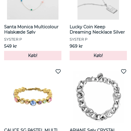
Santa Monica Multicolour
Lucky Coin Keep
Halskæde Sølv
Dreaming Necklace Silver
SYSTER P
SYSTER P
549 kr
969 kr
Køb!
Køb!
CALICE SG PASTEL MULTI
ARIANE Sølv CRYSTAL