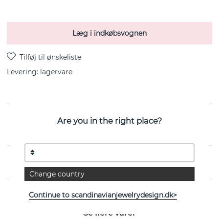
Læg i indkøbsvognen
Levering:
lagervare
Are you in the right place?
Blades Collier er en halskæde i sterlingsølv fra svenske
Efva Attling 42-45 cm
EGENSKABER
Change country
Continue to scandinavianjewelrydesign.dk>
Se flere varer