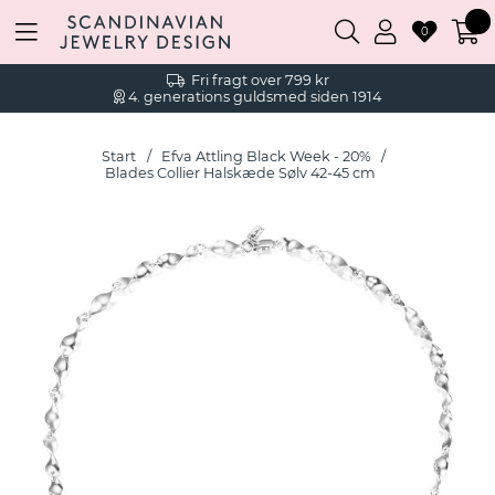
0
Fri fragt over 799 kr
4. generations guldsmed siden 1914
Start
Efva Attling Black Week - 20%
Blades Collier Halskæde Sølv 42-45 cm