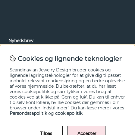
Nyhedsbrev
Via vores nyhedsbrev kan du få adgang til nyheder og
tilbud før alle andre. Tilmeld dig herunder.
Cookies og lignende teknologier
Ja tak!
Scandinavian Jewelry Design bruger cookies og
lignende lagringsteknologier for at give dig tilpasset
indhold, relevant markedsføring og en bedre oplevelse
af vores hjemmeside. Du bekræfter, at du har læst
vores cookiepolitik og samtykker i vores brug af
cookies ved at klikke på 'Gem og luk'. Du kan til enhver
tid selv kontrollere, hvilke cookies der gemmes i din
browser under 'Indstillinger'. Du kan læse mere i vores
Persondatapolitik
og
cookiepolitik
.
Tilpas
Accepter