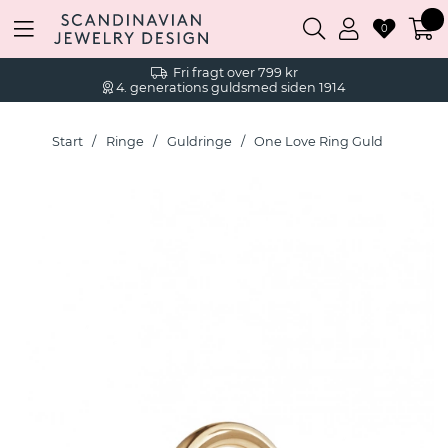
0
Fri fragt over 799 kr
4. generations guldsmed siden 1914
Start
Ringe
Guldringe
One Love Ring Guld