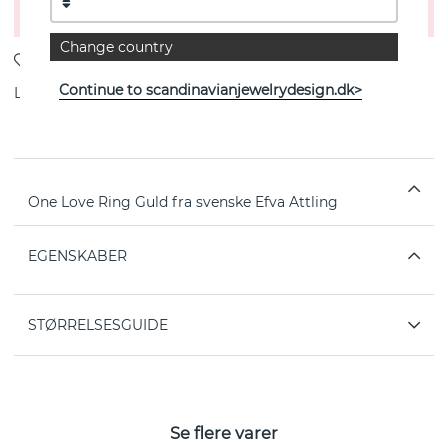
Læg i indkøbsvognen
Change country
Continue to scandinavianjewelrydesign.dk>
Levering:
Bestillingsvare 4-6 uger
One Love Ring Guld fra svenske Efva Attling
EGENSKABER
STØRRELSESGUIDE
Se flere varer