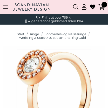
0
Fri fragt over 799 kr
4. generations guldsmed siden 1914
Start
Ringe
Forlovelses- og vielsesringe
Wedding & Stars 0.40 ct diamant Ring Guld