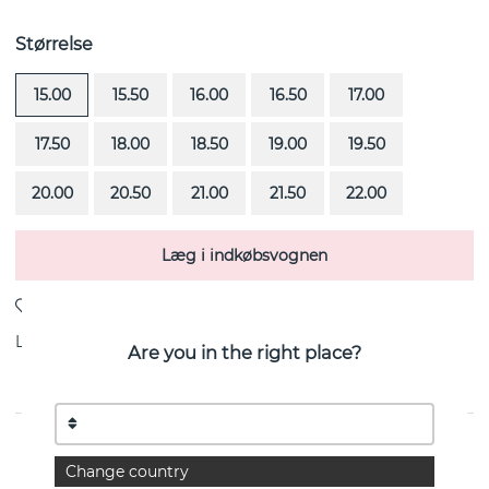
Størrelse
15.00
15.50
16.00
16.50
17.00
17.50
18.00
18.50
19.00
19.50
20.00
20.50
21.00
21.50
22.00
Læg i indkøbsvognen
Levering:
Bestillingsvare 4-6 uger
Are you in the right place?
Wedding & Stars er en diamantring (0.40 ct) i 18k guld
Change country
fra svenske Efva Attling