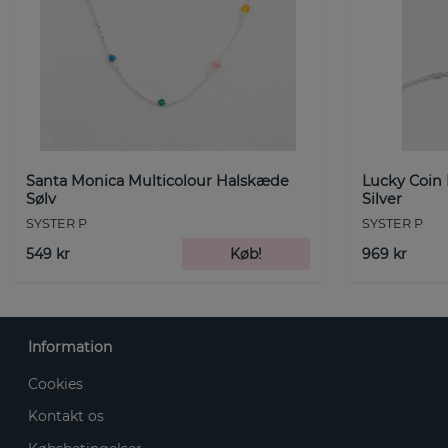
Santa Monica Multicolour Halskæde
Lucky Coin
Sølv
Silver
SYSTER P
SYSTER P
549 kr
Køb!
969 kr
Information
Cookies
Kontakt os