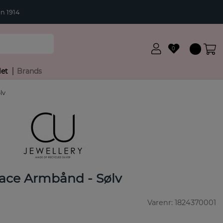
n 1914
0
let
Brands
lv
ace Armbånd - Sølv
Varenr:
1824370001