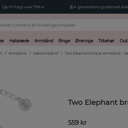
Fri fragt over 799 kr
4. generations guldsmed side
er
Halskæde
Armbånd
Ringe
Øreringe
Tilbehør
Out
rt
Armbånd
Sølvarmbånd
Two Elephant brace Armbånd - Sø
Two Elephant br
559
kr