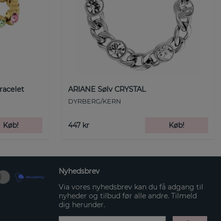
racelet
ARIANE Sølv CRYSTAL
DYRBERG/KERN
Køb!
447 kr
Køb!
Nyhedsbrev
Via vores nyhedsbrev kan du få adgang til
nyheder og tilbud før alle andre. Tilmeld
dig herunder.