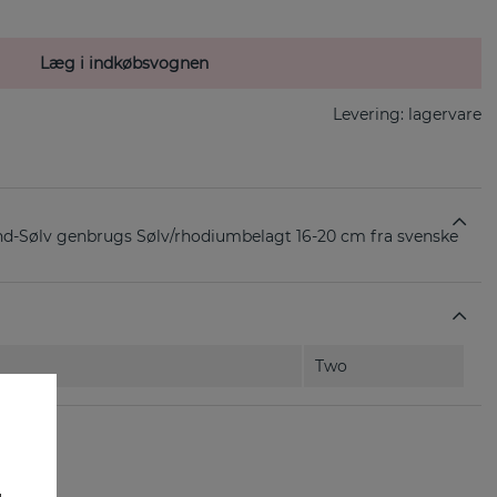
Læg i indkøbsvognen
Levering:
lagervare
d-Sølv genbrugs Sølv/rhodiumbelagt 16-20 cm fra svenske
Two