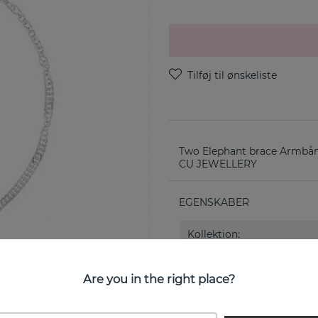
Two Elephant brace Armbån
CU JEWELLERY
EGENSKABER
Kollektion:
Are you in the right place?