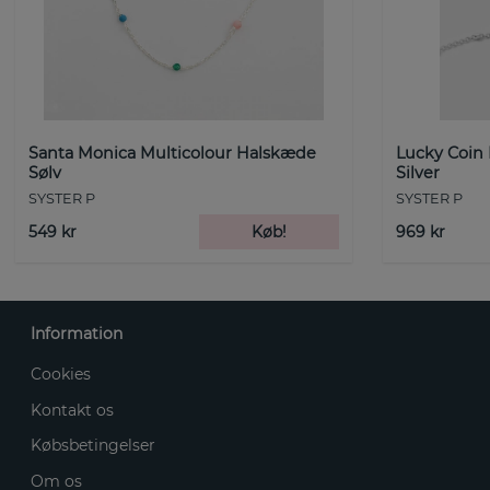
Santa Monica Multicolour Halskæde
Lucky Coin
Sølv
Silver
SYSTER P
SYSTER P
549 kr
Køb!
969 kr
Information
Cookies
Kontakt os
Købsbetingelser
Om os