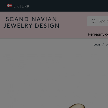
DK | DKK
Herresmykk
Start
Ø