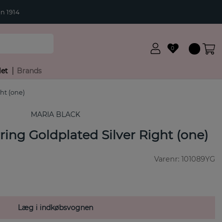
n 1914
0
let
Brands
ght (one)
MARIA BLACK
ring Goldplated Silver Right (one)
Varenr:
101089YG
Læg i indkøbsvognen