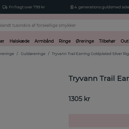
Fri fragt over 799 kr
4. generations guldsmed side
er
Halskæde
Armbånd
Ringe
Øreringe
Tilbehør
Out
reringe
Guldøreringe
Tryvann Trail Earring Goldplated Silver Ri
Tryvann Trail Ear
1305
kr