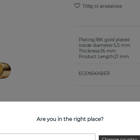
Plating:
18K gold plated
Inside diameter:
5,5 mm
Thickness:
16 mm
Product Length:
21 mm
EGENSKABER
Are you in the right place?
Change country