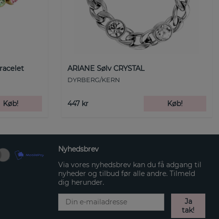
racelet
ARIANE Sølv CRYSTAL
DYRBERG/KERN
Køb!
447 kr
Køb!
Nyhedsbrev
Via vores nyhedsbrev kan du få adgang til
nyheder og tilbud før alle andre. Tilmeld
dig herunder.
Ja
tak!