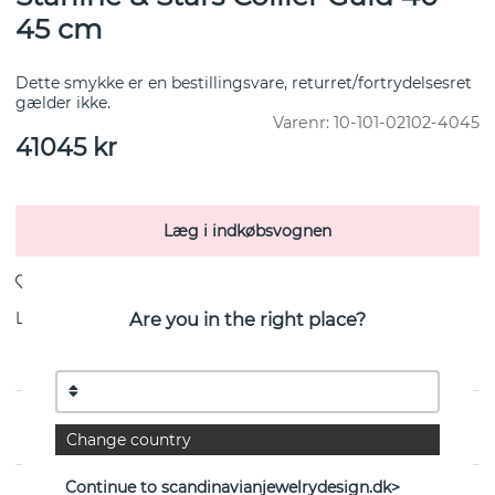
45 cm
Dette smykke er en bestillingsvare, returret/fortrydelsesret
gælder ikke.
Varenr:
10-101-02102-4045
41045
kr
Læg i indkøbsvognen
Are you in the right place?
Levering:
Bestillingsvare 8-15 arbejdsdage
fra svenske Efva Attling
Change country
Continue to scandinavianjewelrydesign.dk>