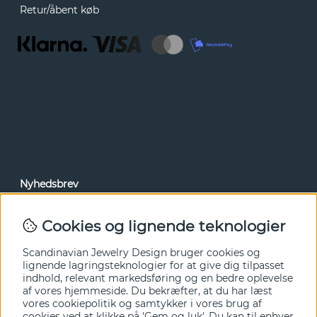
Retur/åbent køb
Nyhedsbrev
Via vores nyhedsbrev kan du få adgang til nyheder og
tilbud før alle andre. Tilmeld dig herunder.
Cookies og lignende teknologier
Ja tak!
Scandinavian Jewelry Design bruger cookies og
lignende lagringsteknologier for at give dig tilpasset
indhold, relevant markedsføring og en bedre oplevelse
af vores hjemmeside. Du bekræfter, at du har læst
vores cookiepolitik og samtykker i vores brug af
cookies ved at klikke på 'Gem og luk'. Du kan til enhver