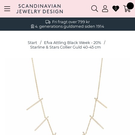
0
Fri fragt over 799 kr
4. generations guldsmed siden 1914
Start
Efva Attling Black Week - 20%
Starline & Stars Collier Guld 40-45 cm