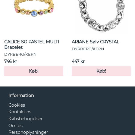
CALICE SG PASTEL MULTI
ARIANE Sølv CRYSTAL
Bracelet
DYRBERG/KERN
DYRBERG/KERN
746 kr
447 kr
Køb!
Køb!
Information
Cookies
Kontakt os
Købsbetingelser
Om os
Personoplysninger