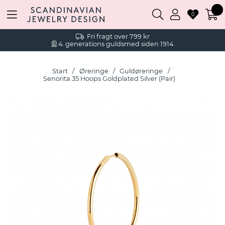
0
Fri fragt over 799 kr
4. generations guldsmed siden 1914
Start
Øreringe
Guldøreringe
Senorita 35 Hoops Goldplated Silver (Pair)