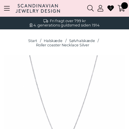
0
Fri fragt over 799 kr
4. generations guldsmed siden 1914
Start
Halskæde
Sølvhalskæde
Roller coaster Necklace Silver