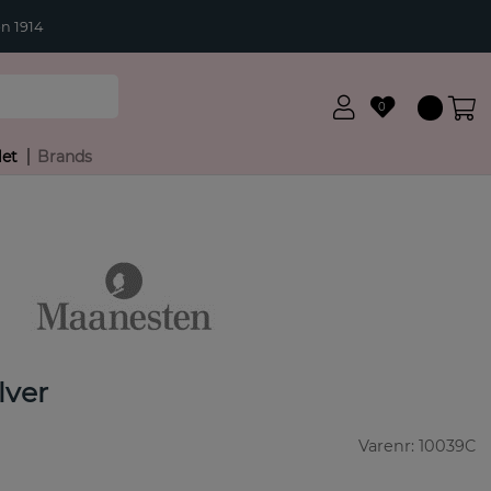
n 1914
0
let
Brands
lver
Varenr:
10039C