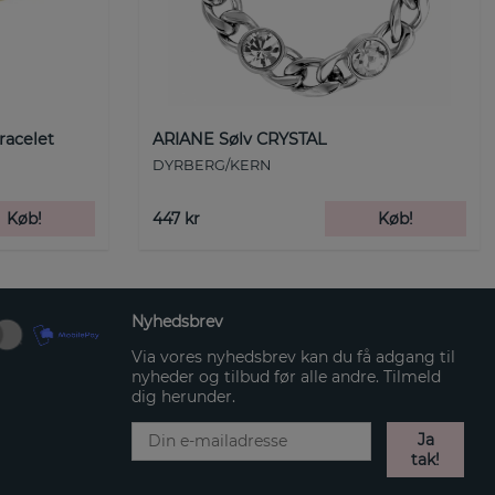
racelet
ARIANE Sølv CRYSTAL
DYRBERG/KERN
Køb!
447 kr
Køb!
Nyhedsbrev
Via vores nyhedsbrev kan du få adgang til
nyheder og tilbud før alle andre. Tilmeld
dig herunder.
Ja
tak!