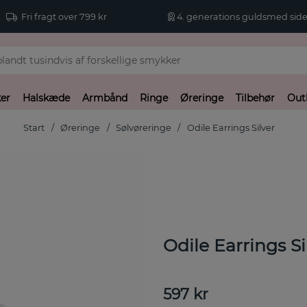
Fri fragt over 799 kr
4. generations guldsmed side
er
Halskæde
Armbånd
Ringe
Øreringe
Tilbehør
Out
Start
Øreringe
Sølvøreringe
Odile Earrings Silver
Odile Earrings Si
597
kr