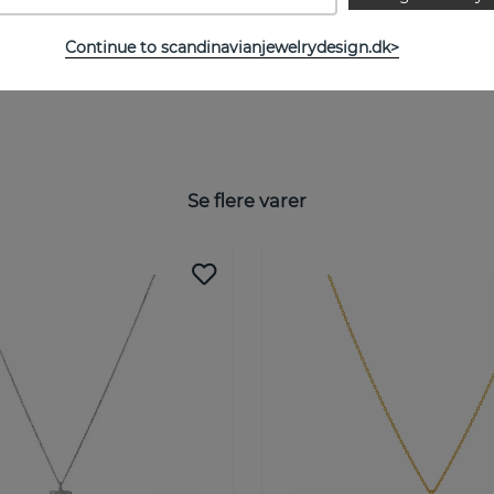
Continue to scandinavianjewelrydesign.dk>
Se flere varer