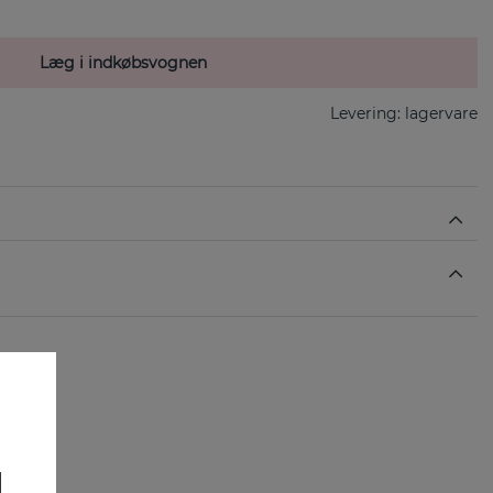
Læg i indkøbsvognen
Levering:
lagervare