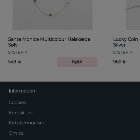
Santa Monica Multicolour Halskæde
Lucky Coin
Sølv
Silver
SYSTER P
SYSTER P
549 kr
Køb!
969 kr
Information
Cookies
Kontakt os
Købsbetingelser
Om os