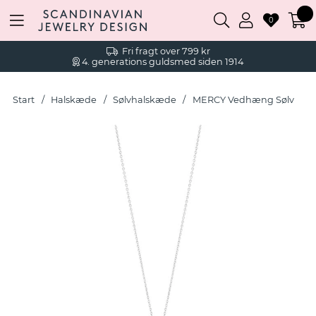
0
Fri fragt over 799 kr
4. generations guldsmed siden 1914
Start
Halskæde
Sølvhalskæde
MERCY Vedhæng Sølv