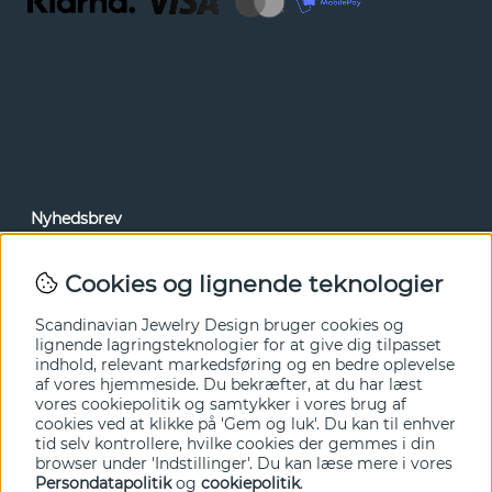
Nyhedsbrev
Via vores nyhedsbrev kan du få adgang til nyheder og
tilbud før alle andre. Tilmeld dig herunder.
Cookies og lignende teknologier
Ja tak!
Scandinavian Jewelry Design bruger cookies og
lignende lagringsteknologier for at give dig tilpasset
indhold, relevant markedsføring og en bedre oplevelse
af vores hjemmeside. Du bekræfter, at du har læst
vores cookiepolitik og samtykker i vores brug af
cookies ved at klikke på 'Gem og luk'. Du kan til enhver
tid selv kontrollere, hvilke cookies der gemmes i din
browser under 'Indstillinger'. Du kan læse mere i vores
Persondatapolitik
og
cookiepolitik
.