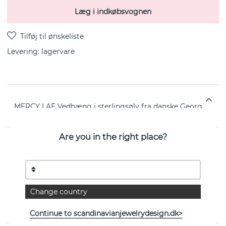
Læg i indkøbsvognen
Levering:
lagervare
MERCY LAE Vedhæng i sterlingsølv fra danske Georg
Jensen 90 cm
Are you in the right place?
EGENSKABER
Diameter:
27 mm
Kollektion:
MERCY
Change country
Bredde:
6 mm
Continue to scandinavianjewelrydesign.dk>