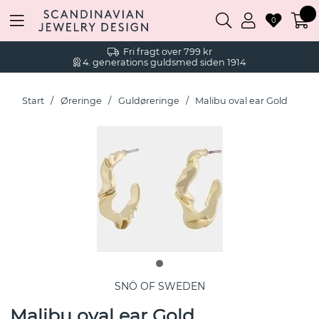
0
Fri fragt over 799 kr
4. generations guldsmed siden 1914
Start
Øreringe
Guldøreringe
Malibu oval ear Gold
SNÖ OF SWEDEN
Malibu oval ear Gold