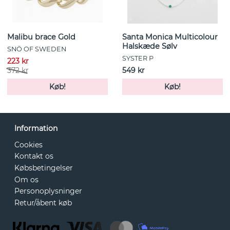
Malibu brace Gold
Santa Monica Multicolour
Halskæde Sølv
SNÖ OF SWEDEN
SYSTER P
223 kr
372 kr
549 kr
Køb!
Køb!
Information
Cookies
Kontakt os
Købsbetingelser
Om os
Personoplysninger
Retur/åbent køb