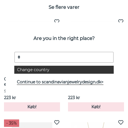
Se flere varer
Are you in the right place?
Change country
Copenhagen small ring
Copenhagen small ring
Continue to scandinavianjewelrydesign.dk>
ear Gold/black-Onesize
ear Sølv/denim-Onesize
SNÖ OF SWEDEN
SNÖ OF SWEDEN
223 kr
223 kr
Køb!
Køb!
- 35%