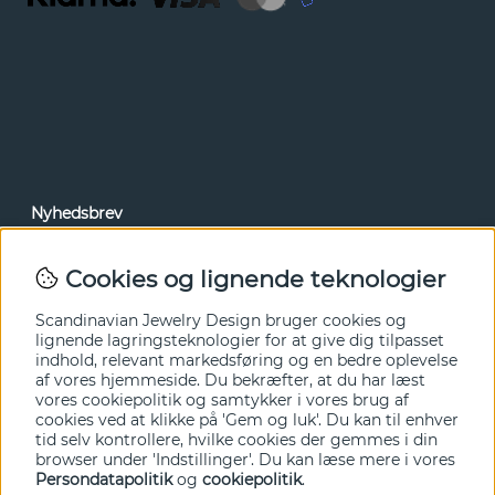
Nyhedsbrev
Via vores nyhedsbrev kan du få adgang til nyheder og
tilbud før alle andre. Tilmeld dig herunder.
Cookies og lignende teknologier
Ja tak!
Scandinavian Jewelry Design bruger cookies og
lignende lagringsteknologier for at give dig tilpasset
indhold, relevant markedsføring og en bedre oplevelse
af vores hjemmeside. Du bekræfter, at du har læst
vores cookiepolitik og samtykker i vores brug af
cookies ved at klikke på 'Gem og luk'. Du kan til enhver
tid selv kontrollere, hvilke cookies der gemmes i din
browser under 'Indstillinger'. Du kan læse mere i vores
Persondatapolitik
og
cookiepolitik
.