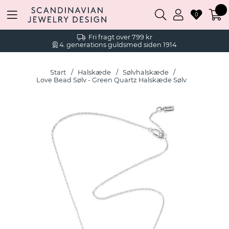
0
Fri fragt over 799 kr
4. generations guldsmed siden 1914
Start
Halskæde
Sølvhalskæde
Love Bead Sølv - Green Quartz Halskæde Sølv