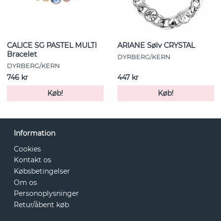
CALICE SG PASTEL MULTI
ARIANE Sølv CRYSTAL
Bracelet
DYRBERG/KERN
DYRBERG/KERN
746 kr
447 kr
Køb!
Køb!
Information
Cookies
Kontakt os
Købsbetingelser
Om os
Personoplysninger
Retur/åbent køb