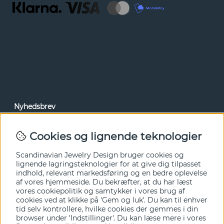
Nyhedsbrev
Via vores nyhedsbrev kan du få adgang til nyheder og
tilbud før alle andre. Tilmeld dig herunder.
Cookies og lignende teknologier
Ja tak!
Scandinavian Jewelry Design bruger cookies og
lignende lagringsteknologier for at give dig tilpasset
indhold, relevant markedsføring og en bedre oplevelse
af vores hjemmeside. Du bekræfter, at du har læst
vores cookiepolitik og samtykker i vores brug af
cookies ved at klikke på 'Gem og luk'. Du kan til enhver
tid selv kontrollere, hvilke cookies der gemmes i din
browser under 'Indstillinger'. Du kan læse mere i vores