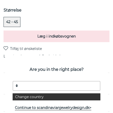
Størrelse
42 - 45
Læg i indkøbsvognen
Levering:
lagervare 4-8 arbejdsdage
Are you in the right place?
Love Bead Sølv-Green Quartz er en halskæde i
sterlingsølv fra svenske Efva Attling
Change country
EGENSKABER
Continue to scandinavianjewelrydesign.dk>