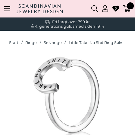
0
Fri fragt over 799 kr
4. generations guldsmed siden 1914
Start
Ringe
Sølvringe
Little Take No Shit Ring Sølv