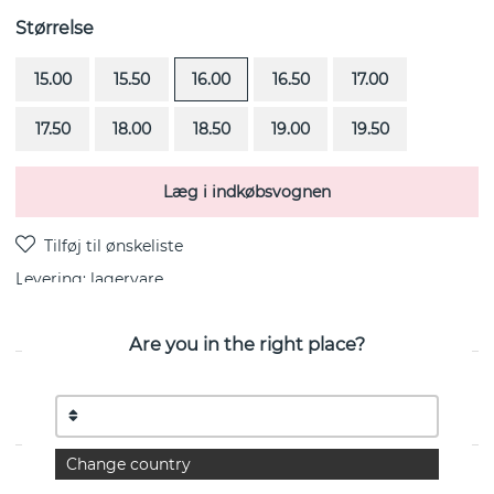
Størrelse
15.00
15.50
16.00
16.50
17.00
17.50
18.00
18.50
19.00
19.50
Læg i indkøbsvognen
Levering:
lagervare
Are you in the right place?
Little Take No Shit er en ring i sterlingsølv fra svenske
Efva Attling
Change country
EGENSKABER