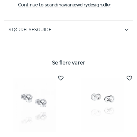
Continue to scandinavianjewelrydesign.dk>
Kollektion:
Take No Shit
STØRRELSESGUIDE
Se flere varer