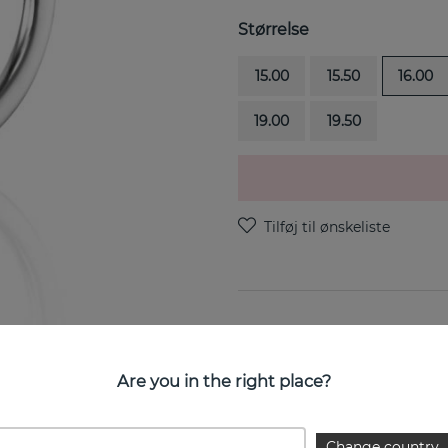
Størrelse
15.00
15.50
16.00
19.00
19.50
Little Devil er en ring i ste
Are you in the right place?
EGENSKABER
Change country