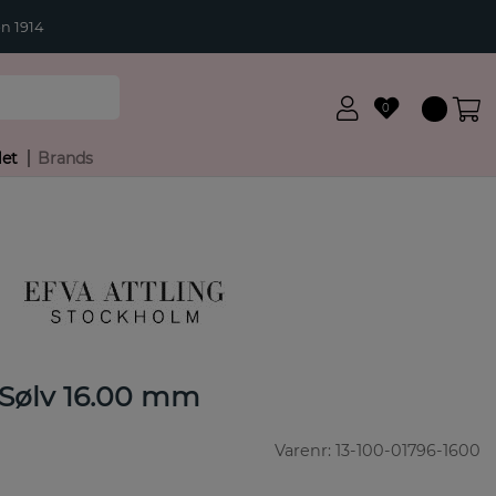
n 1914
0
let
Brands
g Sølv 16.00 mm
Varenr:
13-100-01796-1600