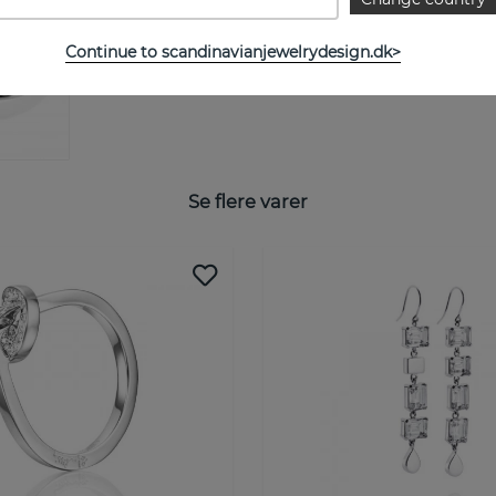
STØRRELSESGUIDE
Continue to scandinavianjewelrydesign.dk>
Se flere varer