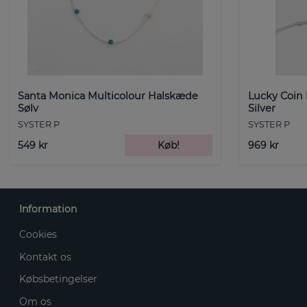
Santa Monica Multicolour Halskæde
Lucky Coin
Sølv
Silver
SYSTER P
SYSTER P
549 kr
Køb!
969 kr
Information
Cookies
Kontakt os
Købsbetingelser
Om os