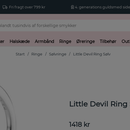
Fri fragt over 799 kr
4. generations guldsmed side
er
Halskæde
Armbånd
Ringe
Øreringe
Tilbehør
Out
Start
Ringe
Sølvringe
Little Devil Ring Sølv
Little Devil Rin
1418
kr