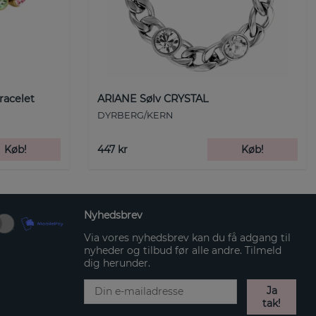
racelet
ARIANE Sølv CRYSTAL
DYRBERG/KERN
Køb!
447 kr
Køb!
Nyhedsbrev
Via vores nyhedsbrev kan du få adgang til
nyheder og tilbud før alle andre. Tilmeld
dig herunder.
Ja
tak!