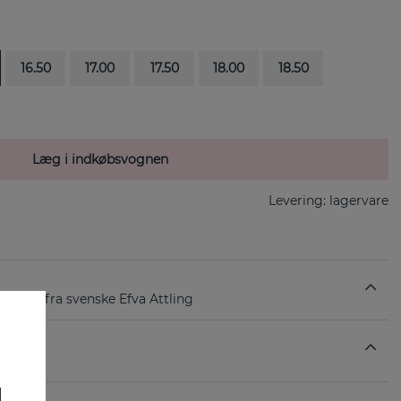
16.50
17.00
17.50
18.00
18.50
Læg i indkøbsvognen
Levering:
lagervare
rlingsølv fra svenske Efva Attling