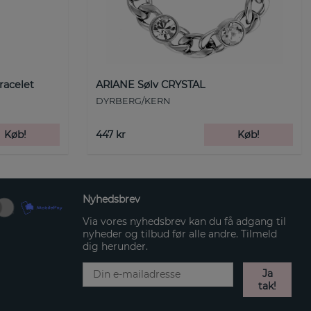
racelet
ARIANE Sølv CRYSTAL
DYRBERG/KERN
Køb!
447 kr
Køb!
Nyhedsbrev
Via vores nyhedsbrev kan du få adgang til
nyheder og tilbud før alle andre. Tilmeld
dig herunder.
Ja
tak!