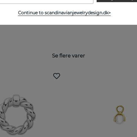
Continue to scandinavianjewelrydesign.dk>
Se flere varer