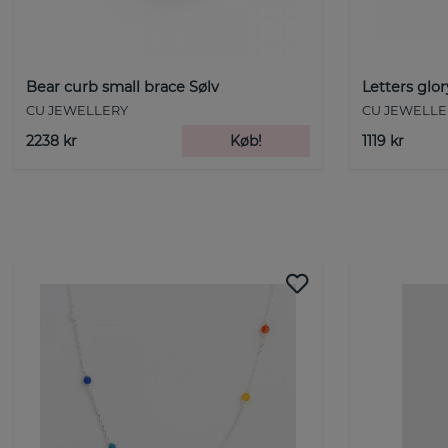
Bear curb small brace Sølv
Letters glor
CU JEWELLERY
CU JEWELLE
2238 kr
Køb!
1119 kr