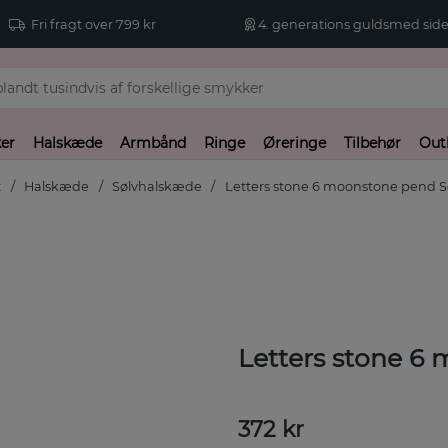
Fri fragt over 799 kr
4. generations guldsmed side
er
Halskæde
Armbånd
Ringe
Øreringe
Tilbehør
Out
t
Halskæde
Sølvhalskæde
Letters stone 6 moonstone pend S
Letters stone 6
372
kr