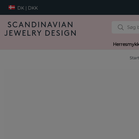
DK | DKK
Herresmykk
Star