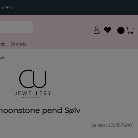
n 1914
0
let
Brands
ølv
 moonstone pend Sølv
Varenr:
2227676001