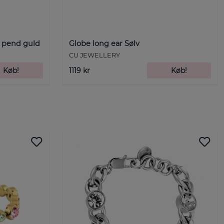
l pend guld
Globe long ear Sølv
CU JEWELLERY
Køb!
1119 kr
Køb!