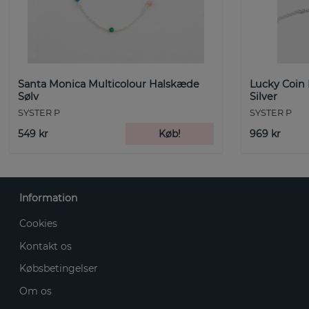
Santa Monica Multicolour Halskæde
Lucky Coin
Sølv
Silver
SYSTER P
SYSTER P
549 kr
Køb!
969 kr
Information
Cookies
Kontakt os
Købsbetingelser
Om os