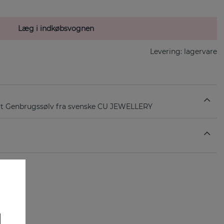
Læg i indkøbsvognen
Levering:
lagervare
t Genbrugssølv fra svenske CU JEWELLERY