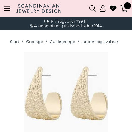
0
Fri fragt over 799 kr
4. generations guldsmed siden 1914
Start
Øreringe
Guldøreringe
Lauren big oval ear