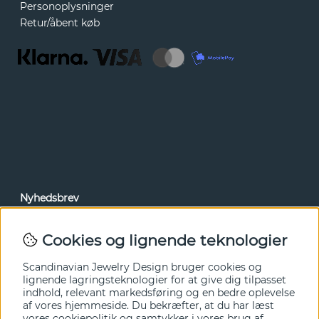
Personoplysninger
Retur/åbent køb
Nyhedsbrev
Via vores nyhedsbrev kan du få adgang til nyheder og
tilbud før alle andre. Tilmeld dig herunder.
Cookies og lignende teknologier
Ja tak!
Scandinavian Jewelry Design bruger cookies og
lignende lagringsteknologier for at give dig tilpasset
indhold, relevant markedsføring og en bedre oplevelse
af vores hjemmeside. Du bekræfter, at du har læst
vores cookiepolitik og samtykker i vores brug af