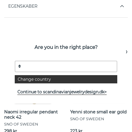
EGENSKABER
Se flere varer
Are you in the right place?
Change country
Continue to scandinavianjewelrydesign.dk>
Naomi irregular pendant
Yenni stone small ear gold
neck 42
SNÖ OF SWEDEN
SNÖ OF SWEDEN
298 kr
223 kr