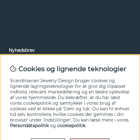
Nyhedsbrev
Via vores nyhedsbrev kan du få adgang til nyheder og
tilbud før alle andre. Tilmeld dig herunder.
Cookies og lignende teknologier
Ja tak!
Scandinavian Jewelry Design bruger cookies og
lignende lagringsteknologier for at give dig tilpasset
indhold, relevant markedsføring og en bedre oplevelse
af vores hjemmeside. Du bekræfter, at du har læst
vores cookiepolitik og samtykker i vores brug af
cookies ved at klikke på 'Gem og luk'. Du kan til enhver
tid selv kontrollere, hvilke cookies der gemmes i din
browser under 'Indstillinger'. Du kan læse mere i vores
Persondatapolitik
og
cookiepolitik
.