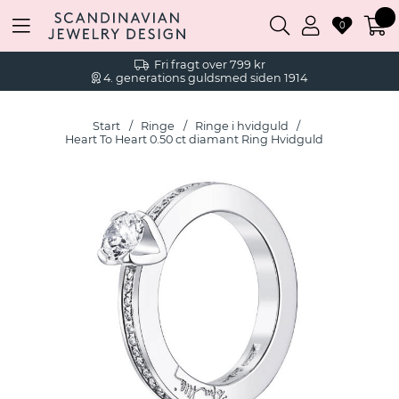
0
Fri fragt over 799 kr
4. generations guldsmed siden 1914
Start
Ringe
Ringe i hvidguld
Heart To Heart 0.50 ct diamant Ring Hvidguld