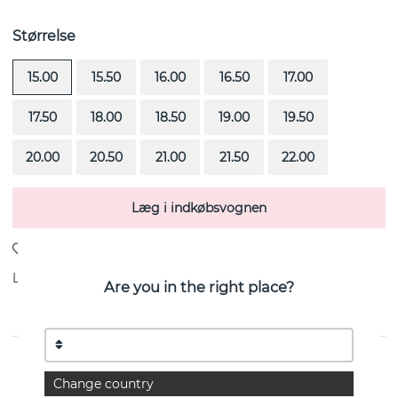
Størrelse
15.00
15.50
16.00
16.50
17.00
17.50
18.00
18.50
19.00
19.50
20.00
20.50
21.00
21.50
22.00
Læg i indkøbsvognen
Levering:
Bestillingsvare 4-6 uger
Are you in the right place?
Heart To Heart er en diamantring (0.50 ct) i 18k
Change country
Hvidguld fra svenske Efva Attling