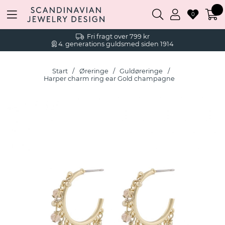
0
Fri fragt over 799 kr
4. generations guldsmed siden 1914
Start
Øreringe
Guldøreringe
Harper charm ring ear Gold champagne