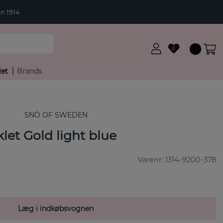
n 1914
0
let
Brands
SNÖ OF SWEDEN
let Gold light blue
Varenr:
1314-9200-378
Læg i indkøbsvognen