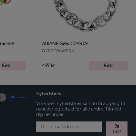
racelet
ARIANE Sølv CRYSTAL
DYRBERG/KERN
Køb!
447 kr
Køb!
Nyhedsbrev
Via vores nyhedsbrev kan du få adgang til
nyheder og tilbud før alle andre. Tilmeld
dig herunder.
Ja
tak!