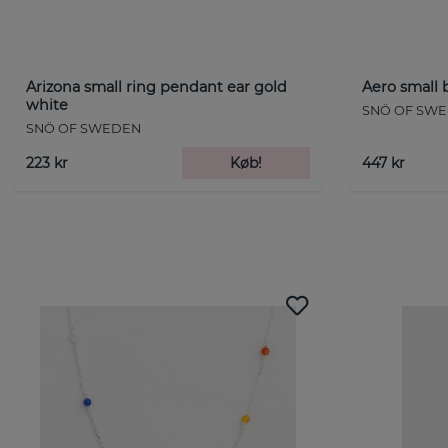
Arizona small ring pendant ear gold
Aero small 
white
SNÖ OF SW
SNÖ OF SWEDEN
223 kr
Køb!
447 kr