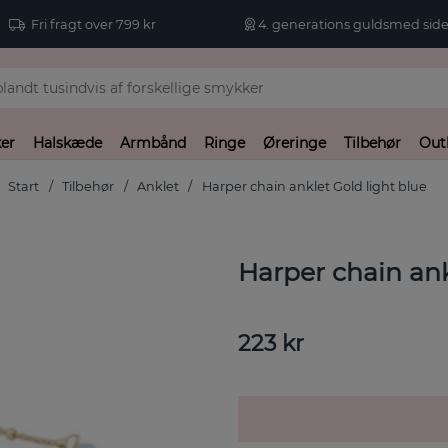
Fri fragt over 799 kr
4. generations guldsmed side
er
Halskæde
Armbånd
Ringe
Øreringe
Tilbehør
Out
Start
Tilbehør
Anklet
Harper chain anklet Gold light blue
Harper chain ank
223
kr