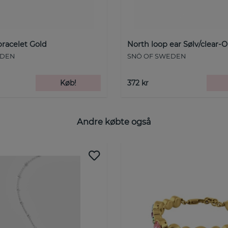
bracelet Gold
North loop ear Sølv/clear-
EDEN
SNÖ OF SWEDEN
Køb!
372 kr
Andre købte også