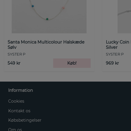
Santa Monica Multicolour Halskæde
Lucky Coin
Sølv
Silver
SYSTER P
SYSTER P
549 kr
Køb!
969 kr
Information
Cookies
Kontakt os
Købsbetingelser
Om os