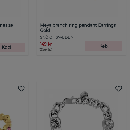
Onesize
Meya branch ring pendant Earrings
Gold
SNÖ OF SWEDEN
149 kr
Køb!
Køb!
223 kr