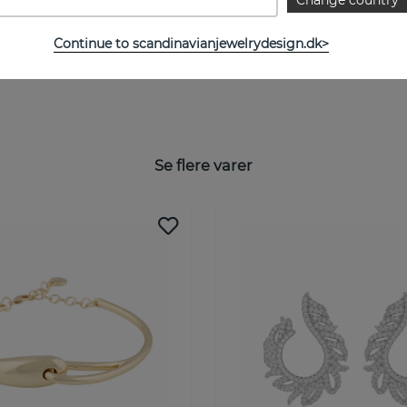
Continue to scandinavianjewelrydesign.dk>
Se flere varer