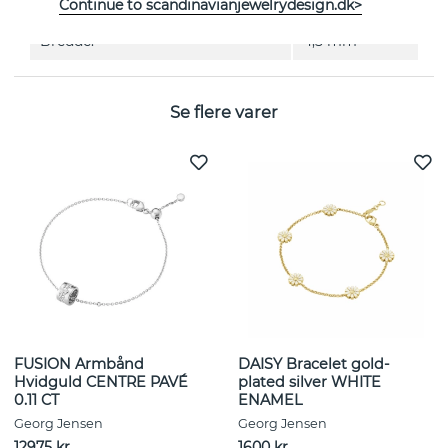
Kollektion:
FUSION
Continue to scandinavianjewelrydesign.dk>
Bredde:
4,5 mm
Se flere varer
FUSION Armbånd
DAISY Bracelet gold-
Hvidguld CENTRE PAVÉ
plated silver WHITE
0.11 CT
ENAMEL
Georg Jensen
Georg Jensen
12975 kr
1600 kr