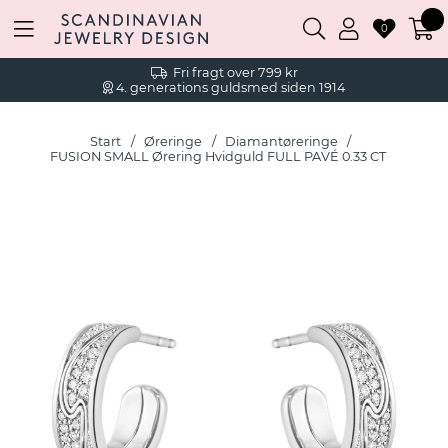
0
Fri fragt over 799 kr
4. generations guldsmed siden 1914
Start
Øreringe
Diamantøreringe
FUSION SMALL Ørering Hvidguld FULL PAVÉ 0.33 CT