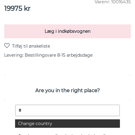
Varenr:
10016435
19975
kr
Læg i indkøbsvognen
Levering:
Bestillingsvare 8-15 arbejdsdage
FUSION SMALL Ørering FULL PAVÉ 0.33 CT i 18k
Are you in the right place?
Hvidguld fra danske Georg Jensen
EGENSKABER
Diameter:
13 mm
Change country