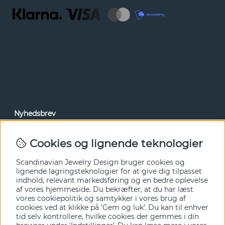
Nyhedsbrev
Via vores nyhedsbrev kan du få adgang til nyheder og
tilbud før alle andre. Tilmeld dig herunder.
Cookies og lignende teknologier
Ja tak!
Scandinavian Jewelry Design bruger cookies og
lignende lagringsteknologier for at give dig tilpasset
indhold, relevant markedsføring og en bedre oplevelse
af vores hjemmeside. Du bekræfter, at du har læst
vores cookiepolitik og samtykker i vores brug af
cookies ved at klikke på 'Gem og luk'. Du kan til enhver
tid selv kontrollere, hvilke cookies der gemmes i din