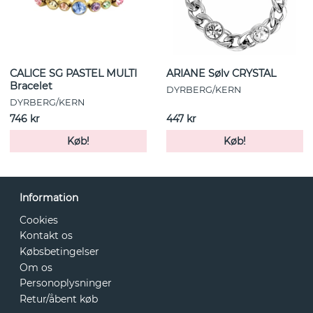
CALICE SG PASTEL MULTI
ARIANE Sølv CRYSTAL
Bracelet
DYRBERG/KERN
DYRBERG/KERN
746 kr
447 kr
Køb!
Køb!
Information
Cookies
Kontakt os
Købsbetingelser
Om os
Personoplysninger
Retur/åbent køb