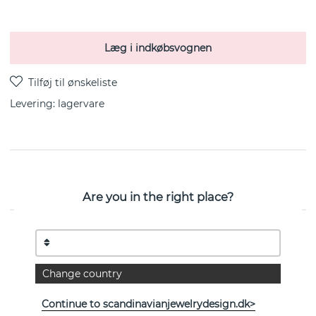
Læg i indkøbsvognen
Levering:
lagervare
FUSION OPEN Vedhæng PAVÉ 0.22 CT i 18k Hvidguld
fra danske Georg Jensen 45 cm
Are you in the right place?
EGENSKABER
Diameter:
12 mm
Change country
Kollektion:
FUSION
Continue to scandinavianjewelrydesign.dk>