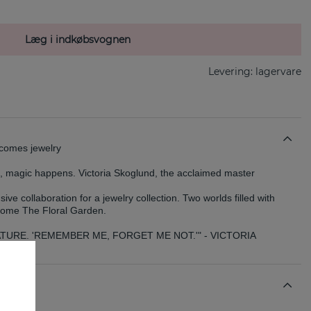
Læg i indkøbsvognen
Levering:
lagervare
ecomes jewelry
, magic happens. Victoria Skoglund, the acclaimed master
sive collaboration for a jewelry collection. Two worlds filled with
ome The Floral Garden.
TURE. 'REMEMBER ME, FORGET ME NOT.'" - VICTORIA