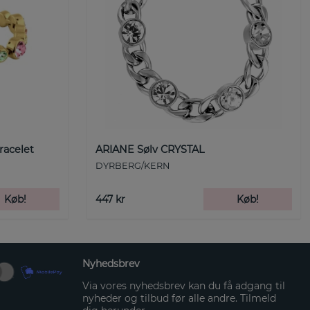
racelet
ARIANE Sølv CRYSTAL
DYRBERG/KERN
Køb!
447 kr
Køb!
Nyhedsbrev
Via vores nyhedsbrev kan du få adgang til
nyheder og tilbud før alle andre. Tilmeld