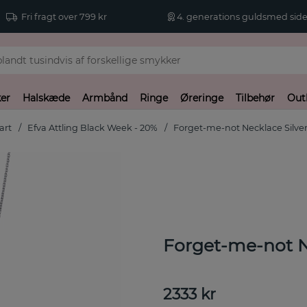
Fri fragt over 799 kr
4. generations guldsmed side
er
Halskæde
Armbånd
Ringe
Øreringe
Tilbehør
Out
art
Efva Attling Black Week - 20%
Forget-me-not Necklace Silve
Forget-me-not N
2333
kr