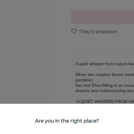
A quiet whisper from nature b
When two creative forces meet
gardener,
has met Efva Attling in an exclu
dreams and craftsmanship bec
“A QUIET WHISPER FROM NA
SKOGLUND
Are you in the right place?
EGENSKABER