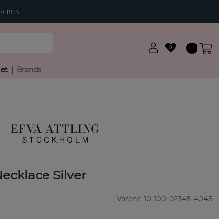
n 1914
0
let
Brands
r
ecklace Silver
Varenr:
10-100-02345-4045