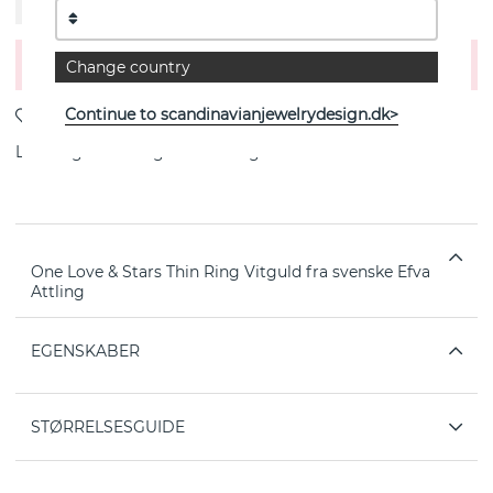
21.25
21.50
21.75
22.00
Læg i indkøbsvognen
Change country
Continue to scandinavianjewelrydesign.dk>
Levering:
Bestillingsvare 4-6 uger
One Love & Stars Thin Ring Vitguld fra svenske Efva
Attling
EGENSKABER
STØRRELSESGUIDE