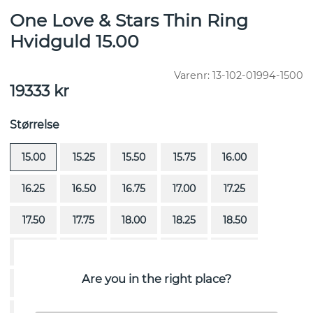
One Love & Stars Thin Ring
Hvidguld 15.00
Varenr:
13-102-01994-1500
19333
kr
Størrelse
15.00
15.25
15.50
15.75
16.00
16.25
16.50
16.75
17.00
17.25
17.50
17.75
18.00
18.25
18.50
18.75
19.00
19.25
19.50
19.75
Are you in the right place?
20.00
20.25
20.50
20.75
21.00