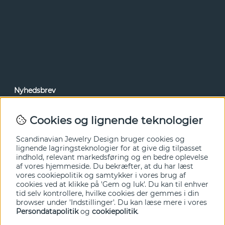
Nyhedsbrev
Via vores nyhedsbrev kan du få adgang til nyheder og
tilbud før alle andre. Tilmeld dig herunder.
Cookies og lignende teknologier
Ja tak!
Scandinavian Jewelry Design bruger cookies og
lignende lagringsteknologier for at give dig tilpasset
indhold, relevant markedsføring og en bedre oplevelse
af vores hjemmeside. Du bekræfter, at du har læst
vores cookiepolitik og samtykker i vores brug af
cookies ved at klikke på 'Gem og luk'. Du kan til enhver
tid selv kontrollere, hvilke cookies der gemmes i din
browser under 'Indstillinger'. Du kan læse mere i vores
Persondatapolitik
og
cookiepolitik
.