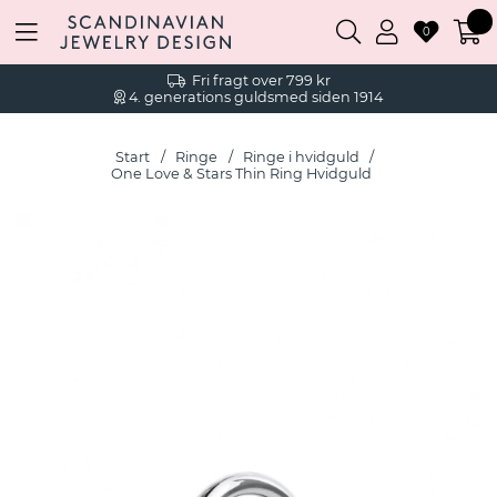
0
Fri fragt over 799 kr
4. generations guldsmed siden 1914
Start
Ringe
Ringe i hvidguld
One Love & Stars Thin Ring Hvidguld