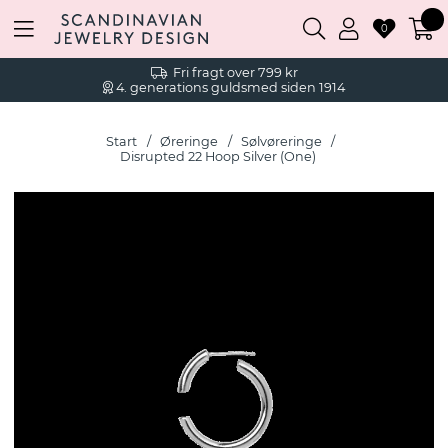
0
Fri fragt over 799 kr
4. generations guldsmed siden 1914
Start
Øreringe
Sølvøreringe
Disrupted 22 Hoop Silver (One)