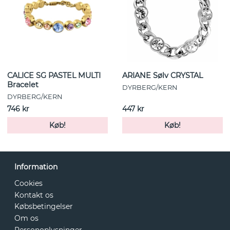
CALICE SG PASTEL MULTI
ARIANE Sølv CRYSTAL
Bracelet
DYRBERG/KERN
DYRBERG/KERN
746 kr
447 kr
Køb!
Køb!
Information
Cookies
Kontakt os
Købsbetingelser
Om os
Personoplysninger