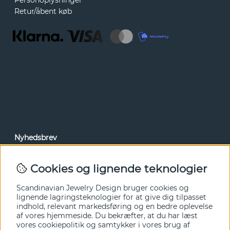
Retur/åbent køb
Nyhedsbrev
Via vores nyhedsbrev kan du få adgang til nyheder og
tilbud før alle andre. Tilmeld dig herunder.
Cookies og lignende teknologier
Ja tak!
Scandinavian Jewelry Design bruger cookies og
lignende lagringsteknologier for at give dig tilpasset
indhold, relevant markedsføring og en bedre oplevelse
af vores hjemmeside. Du bekræfter, at du har læst
vores cookiepolitik og samtykker i vores brug af