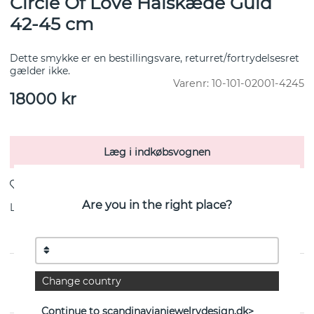
Circle Of Love Halskæde Guld
42-45 cm
Dette smykke er en bestillingsvare, returret/fortrydelsesret
gælder ikke.
Varenr:
10-101-02001-4245
18000
kr
Læg i indkøbsvognen
Are you in the right place?
Levering:
lagervare 4-8 arbejdsdage
Change country
Circle Of Love Halskæde Guld 42-45 cm fra svenske
Efva Attling
Continue to scandinavianjewelrydesign.dk>