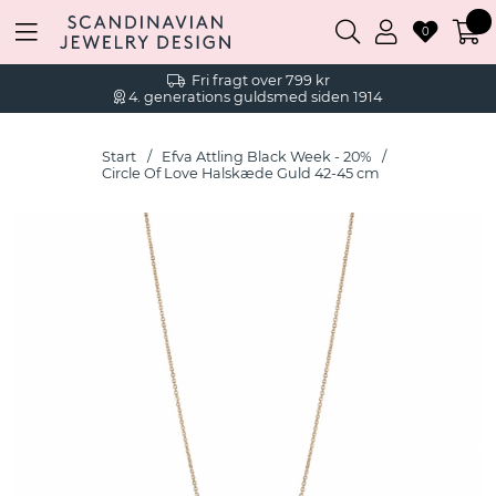
0
Fri fragt over 799 kr
4. generations guldsmed siden 1914
Start
Efva Attling Black Week - 20%
Circle Of Love Halskæde Guld 42-45 cm