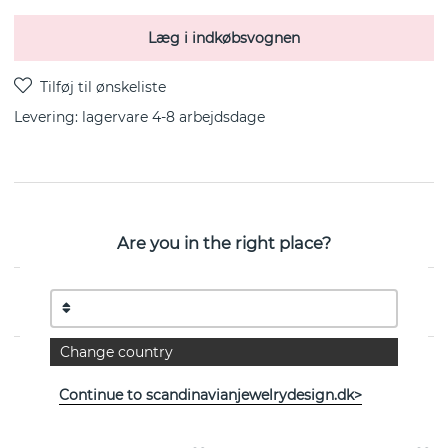
Læg i indkøbsvognen
Levering:
lagervare 4-8 arbejdsdage
Chunky Hoops er en ørering i sterlingsølv fra svenske
Are you in the right place?
Efva Attling
EGENSKABER
Change country
Continue to scandinavianjewelrydesign.dk>
Se flere varer