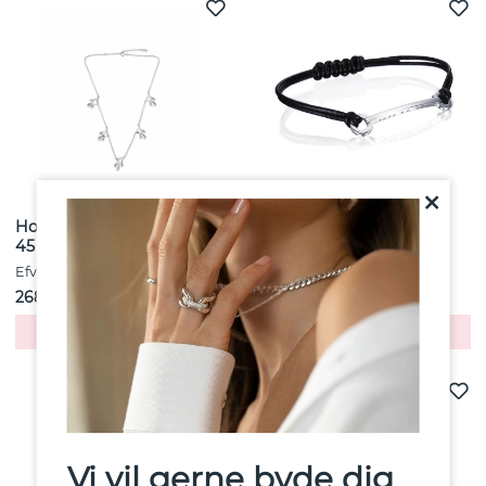
Honey Halskæde Sølv 40-
Take No Shit Leather
45 cm
Armbånd
Efva Attling
Efva Attling
2687 kr
1452 kr
Køb!
Køb!
Vi vil gerne byde dig