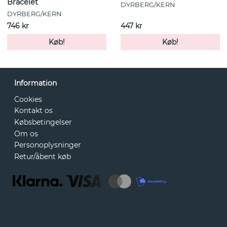
Bracelet
DYRBERG/KERN
DYRBERG/KERN
746 kr
447 kr
Køb!
Køb!
Information
Cookies
Kontakt os
Købsbetingelser
Om os
Personoplysninger
Retur/åbent køb