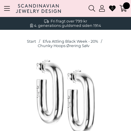
0
Fri fragt over 799 kr
4. generations guldsmed siden 1914
Start
Efva Attling Black Week - 20%
Chunky Hoops Ørering Sølv