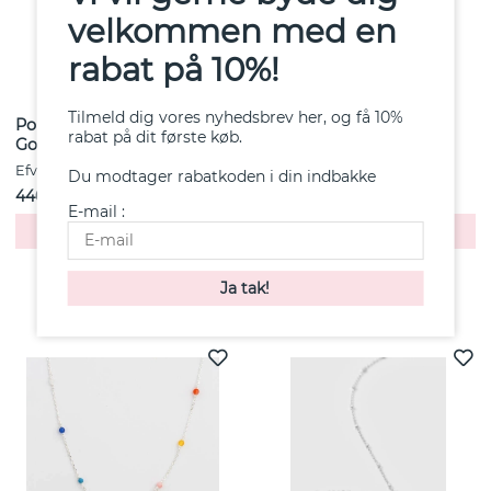
velkommen med en
rabat på 10%!
Tilmeld dig vores nyhedsbrev her, og få 10%
Pop Pearls Hoops Earrings
Wide & Stars Ring
rabat på dit første køb.
Gold
Hvidguld
Efva Attling
Efva Attling
Du modtager rabatkoden i din indbakke
4403 kr
50000 kr
E-mail :
Køb!
Køb!
Andre købte også