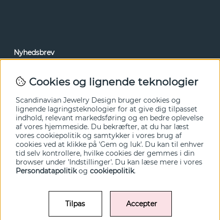
Nyhedsbrev
Via vores nyhedsbrev kan du få adgang til nyheder og
tilbud før alle andre. Tilmeld dig herunder.
Cookies og lignende teknologier
Ja tak!
Scandinavian Jewelry Design bruger cookies og
lignende lagringsteknologier for at give dig tilpasset
indhold, relevant markedsføring og en bedre oplevelse
af vores hjemmeside. Du bekræfter, at du har læst
vores cookiepolitik og samtykker i vores brug af
cookies ved at klikke på 'Gem og luk'. Du kan til enhver
tid selv kontrollere, hvilke cookies der gemmes i din
browser under 'Indstillinger'. Du kan læse mere i vores
Persondatapolitik
og
cookiepolitik
.
Tilpas
Accepter
© SCANDINAVIAN JEWELRY DESIGN / SJD of Sweden AB 2022