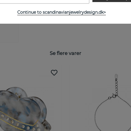
Continue to scandinavianjewelrydesign.dk>
Se flere varer