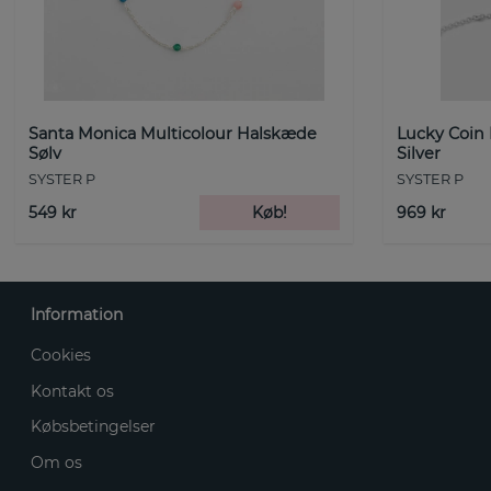
Santa Monica Multicolour Halskæde
Lucky Coin
Sølv
Silver
SYSTER P
SYSTER P
549 kr
Køb!
969 kr
Information
Cookies
Kontakt os
Købsbetingelser
Om os