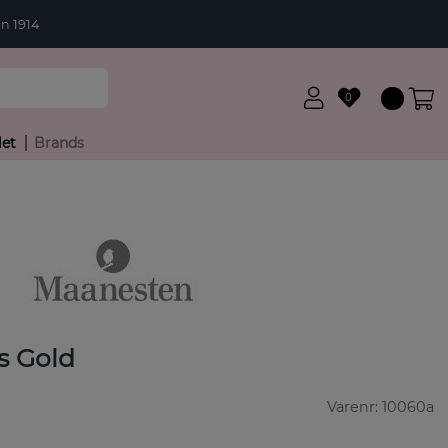
n 1914
0
let
Brands
s Gold
Varenr:
10060a