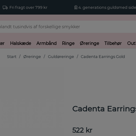
Fri fragt over 799 kr
4. generations guldsmed side
er
Halskæde
Armbånd
Ringe
Øreringe
Tilbehør
Out
Start
Øreringe
Guldøreringe
Cadenta Earrings Gold
Cadenta Earring
522
kr