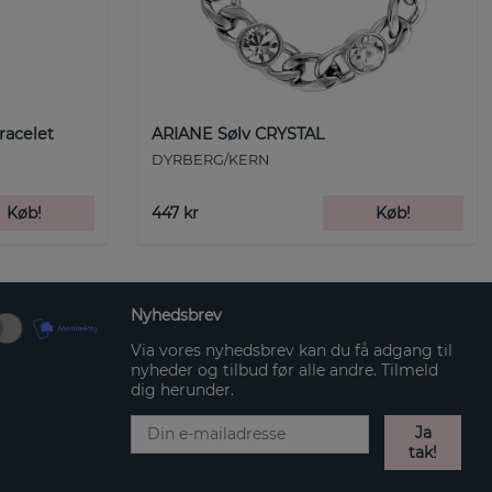
racelet
ARIANE Sølv CRYSTAL
DYRBERG/KERN
Køb!
447 kr
Køb!
Nyhedsbrev
Via vores nyhedsbrev kan du få adgang til
nyheder og tilbud før alle andre. Tilmeld
dig herunder.
Ja
tak!