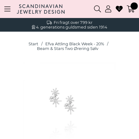
0
Fri fragt over 799 kr
4. generations guldsmed siden 1914
Start
Efva Attling Black Week - 20%
Beam & Stars Two Ørering Sølv