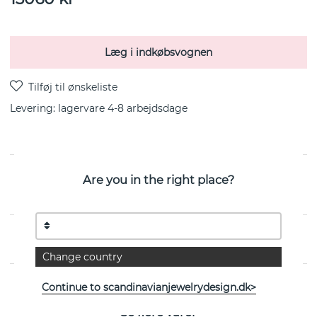
Læg i indkøbsvognen
Levering:
lagervare 4-8 arbejdsdage
Are you in the right place?
Beam & Stars Two er en ørering i sterlingsølv fra
svenske Efva Attling
EGENSKABER
Change country
Continue to scandinavianjewelrydesign.dk>
Se flere varer