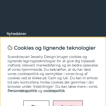
Nyhedsbrev
Via vores nyhedsbrev kan du få adgang til nyheder og
tilbud før alle andre. Tilmeld dig herunder.
Cookies og lignende teknologier
Ja tak!
Scandinavian Jewelry Design bruger cookies og
lignende lagringsteknologier for at give dig tilpasset
indhold, relevant markedsføring og en bedre oplevelse
af vores hjemmeside. Du bekræfter, at du har læst
vores cookiepolitik og samtykker i vores brug af
cookies ved at klikke på 'Gem og luk'. Du kan til enhver
tid selv kontrollere, hvilke cookies der gemmes i din
browser under 'Indstillinger'. Du kan læse mere i vores
Persondatapolitik
og
cookiepolitik
.