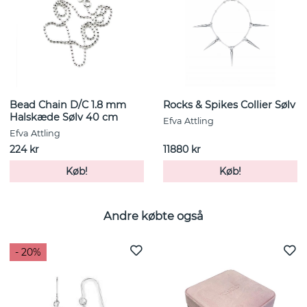
Vi vil gerne byde dig
velkommen med en
rabat på 10%!
Tilmeld dig vores nyhedsbrev her, og få 10%
Bead Chain D/C 1.8 mm
Rocks & Spikes Collier Sølv
rabat på dit første køb.
Halskæde Sølv 40 cm
Efva Attling
Du modtager rabatkoden i din indbakke
Efva Attling
224 kr
11880 kr
E-mail :
Køb!
Køb!
Andre købte også
- 20%