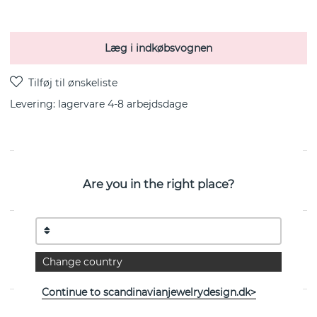
Læg i indkøbsvognen
Levering:
lagervare 4-8 arbejdsdage
A Macaron Dream Stud er en ørering i sterlingsølv fra
Are you in the right place?
svenske Efva Attling
EGENSKABER
Change country
Kollektion:
A Macaron Dream
Continue to scandinavianjewelrydesign.dk>
Se flere varer