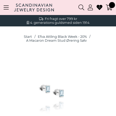
0
Fri fragt over 799 kr
4. generations guldsmed siden 1914
Start
Efva Attling Black Week - 20%
A Macaron Dream Stud Ørering Sølv