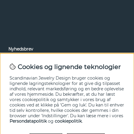
Nyhedsbrev
Via vores nyhedsbrev kan du få adgang til nyheder og
tilbud før alle andre. Tilmeld dig herunder.
Cookies og lignende teknologier
Ja tak!
Scandinavian Jewelry Design bruger cookies og
lignende lagringsteknologier for at give dig tilpasset
indhold, relevant markedsføring og en bedre oplevelse
af vores hjemmeside. Du bekræfter, at du har læst
vores cookiepolitik og samtykker i vores brug af
cookies ved at klikke på 'Gem og luk'. Du kan til enhver
tid selv kontrollere, hvilke cookies der gemmes i din
browser under 'Indstillinger'. Du kan læse mere i vores
Persondatapolitik
og
cookiepolitik
.