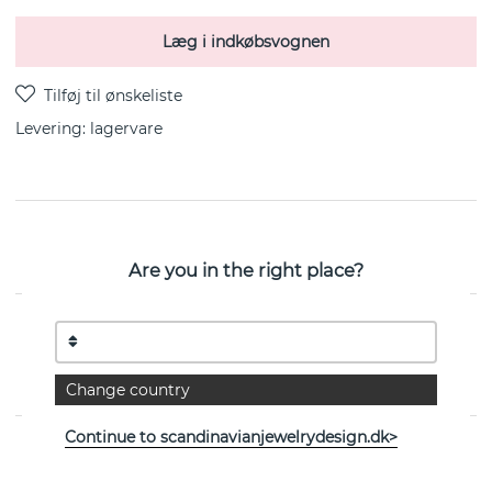
Læg i indkøbsvognen
Levering:
lagervare
60's Pearl er en ørering i sterlingsølv fra svenske Efva
Attling
Are you in the right place?
EGENSKABER
Kollektion:
60's Pearl
Change country
Continue to scandinavianjewelrydesign.dk>
Se flere varer