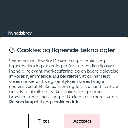
Nyhedsbrev
Via vores nyhedsbrev kan du få adgang til nyheder og
tilbud før alle andre. Tilmeld dig herunder.
Cookies og lignende teknologier
Ja tak!
Scandinavian Jewelry Design bruger cookies og
lignende lagringsteknologier for at give dig tilpasset
indhold, relevant markedsføring og en bedre oplevelse
af vores hjemmeside. Du bekræfter, at du har læst
vores cookiepolitik og samtykker i vores brug af
cookies ved at klikke på 'Gem og luk'. Du kan til enhver
tid selv kontrollere, hvilke cookies der gemmes i din
browser under 'Indstillinger'. Du kan læse mere i vores
Persondatapolitik
og
cookiepolitik
.
Tilpas
Accepter