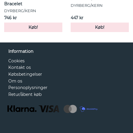
Bracelet
DYRBERG/KERN
DYRBERG/KERN
746 kr
447 kr
Køb!
Køb!
Information
Cookies
Kontakt os
Købsbetingelser
Om os
Personoplysninger
Retur/åbent køb