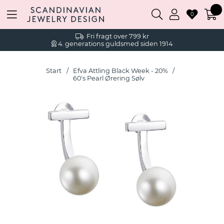
0
Fri fragt over 799 kr
4. generations guldsmed siden 1914
Start
Efva Attling Black Week - 20%
60's Pearl Ørering Sølv