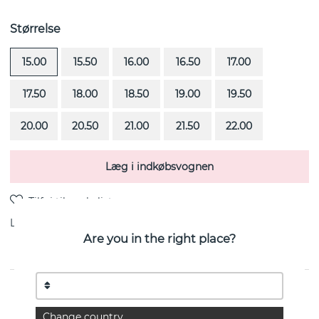
Størrelse
15.00
15.50
16.00
16.50
17.00
17.50
18.00
18.50
19.00
19.50
20.00
20.50
21.00
21.50
22.00
Læg i indkøbsvognen
Levering:
Bestillingsvare 4-6 uger
Are you in the right place?
13 Stars & Signature er en ring i sterlingsølv fra svenske
Efva Attling
Change country