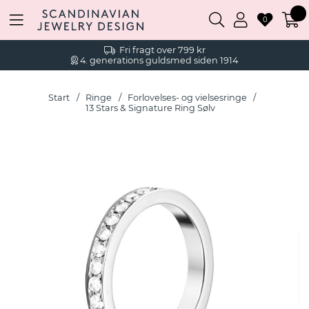
0
Fri fragt over 799 kr
4. generations guldsmed siden 1914
Start
Ringe
Forlovelses- og vielsesringe
13 Stars & Signature Ring Sølv