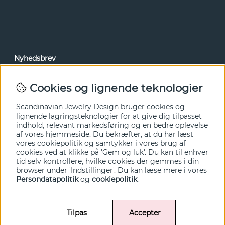
Nyhedsbrev
Via vores nyhedsbrev kan du få adgang til nyheder og
tilbud før alle andre. Tilmeld dig herunder.
Cookies og lignende teknologier
Ja tak!
Scandinavian Jewelry Design bruger cookies og
lignende lagringsteknologier for at give dig tilpasset
indhold, relevant markedsføring og en bedre oplevelse
af vores hjemmeside. Du bekræfter, at du har læst
vores cookiepolitik og samtykker i vores brug af
cookies ved at klikke på 'Gem og luk'. Du kan til enhver
tid selv kontrollere, hvilke cookies der gemmes i din
browser under 'Indstillinger'. Du kan læse mere i vores
Persondatapolitik
og
cookiepolitik
.
Tilpas
Accepter