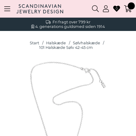
0
Fri fragt over 799 kr
4. generations guldsmed siden 1914
Start
Halskæde
Sølvhalskæde
101 Halskæde Sølv 42-45 cm