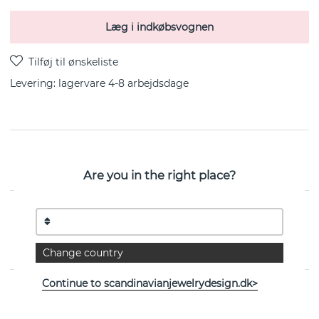
Læg i indkøbsvognen
Levering:
lagervare 4-8 arbejdsdage
101 er en halskæde i sterlingsølv fra svenske Efva
Attling 42-45 cm
Are you in the right place?
EGENSKABER
Kollektion:
101 Days
Change country
Continue to scandinavianjewelrydesign.dk>
Se flere varer