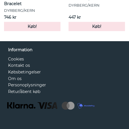
Bracelet
DYRBERG/KERN
DYRBERG/KERN
746 kr
447 kr
Køb!
Køb!
Information
Cookies
Kontakt os
Købsbetingelser
Om os
Personoplysninger
Retur/åbent køb