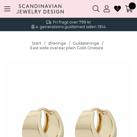
0
Fri fragt over 799 kr
4. generations guldsmed siden 1914
Start
Øreringe
Guldøreringe
East wide oval ear plain Gold-Onesize