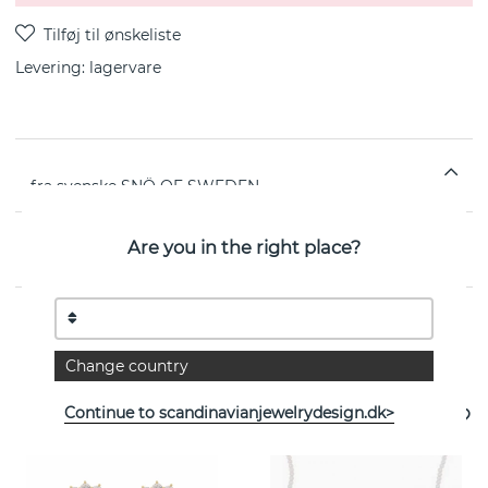
Levering:
lagervare
fra svenske SNÖ OF SWEDEN
EGENSKABER
Are you in the right place?
Se flere varer
Change country
Continue to scandinavianjewelrydesign.dk>