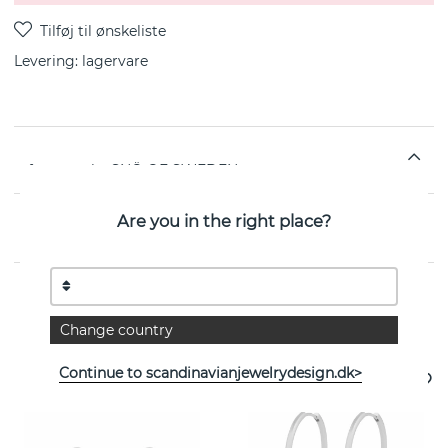
Levering:
lagervare
fra svenske SNÖ OF SWEDEN
Are you in the right place?
EGENSKABER
Se flere varer
Change country
Continue to scandinavianjewelrydesign.dk>
- 25%