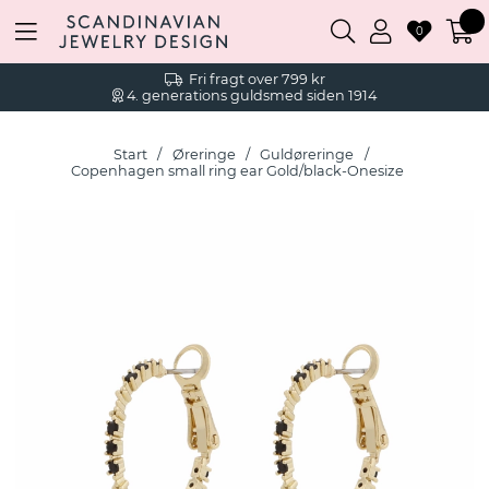
0
Fri fragt over 799 kr
4. generations guldsmed siden 1914
Start
Øreringe
Guldøreringe
Copenhagen small ring ear Gold/black-Onesize