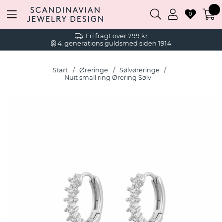
0
Fri fragt over 799 kr
4. generations guldsmed siden 1914
Start
Øreringe
Sølvøreringe
Nuit small ring Ørering Sølv